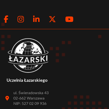
Facebook
Instagram
LinkedIn
Twitter
Youtub
Social
menu
Uczelnia Łazarskiego
ul. Świeradowska 43
02-662 Warszawa
NIP: 527 02 09 936