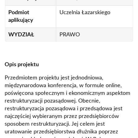
Strukturalne i regionalne aspekty
międzynarodowych cykli koniunkturalnych
Podmiot
Uczelnia Łazarskiego
aplikujący
Wniosek o finansowanie w ramach programu
Rozwój Czasopism Naukowych
WYDZIAŁ
PRAWO
Wsparcie studentów w zakresie podniesienia
ich kompetencji i umiejętności
Zapytanie ofertowe 10/2025/DN_NZ7/02729
Opis projektu
z dnia 09.04.2025
Przedmiotem projektu jest jednodniowa,
Zrównoważony rozwój w ochronie zdrowia-
międzynarodowa konferencja, w formule online,
nowe technologie, ochrona środowiska, prawo i
poświęcona społecznym i ekonomicznym aspektom
Zrealizowane projekty
zarządzanie
restrukturyzacji pozasądowej. Obecnie,
Analiza właściwości fizyko-chemicznych
restrukturyzacja pozasądowa i przedsądowa jest
proszków z soków i wytłoków wybranych
najczęściej wybieranym przez przedsiębiorców
owoców otrzymanych różnymi sposobami
sposobem restrukturyzacji. Jej celem jest
suszenia i ich wpływ na markery układu
uratowanie przedsiębiorstwa dłużnika poprzez
immunologicznego w badaniach modelowych in