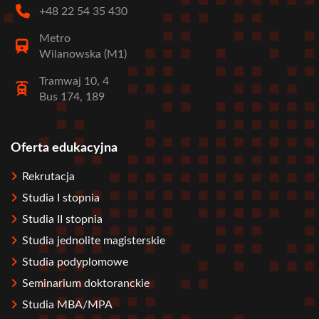
+48 22 54 35 430
Metro
Wilanowska (M1)
Tramwaj 10, 4
Bus 174, 189
Oferta edukacyjna
Stopka
Rekrutacja
Studia I stopnia
Studia II stopnia
Studia jednolite magisterskie
Studia podyplomowe
Seminarium doktoranckie
Studia MBA/MPA