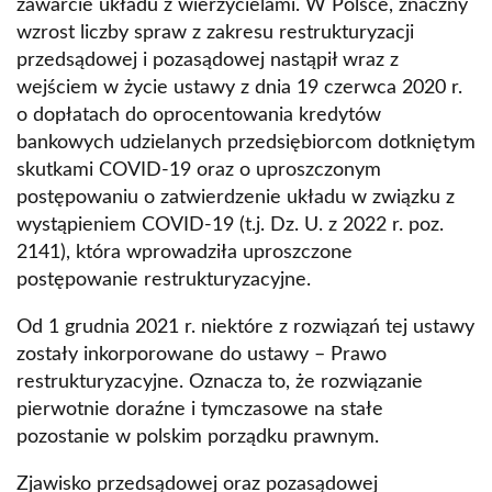
zawarcie układu z wierzycielami. W Polsce, znaczny
vivo
wzrost liczby spraw z zakresu restrukturyzacji
przedsądowej i pozasądowej nastąpił wraz z
Bezzałogowe statki powietrzne. Nowa era w
wejściem w życie ustawy z dnia 19 czerwca 2020 r.
prawie lotniczym
o dopłatach do oprocentowania kredytów
Nowy model urbanizacji w Polsce - praktyczne
bankowych udzielanych przedsiębiorcom dotkniętym
wdrożenie zasad odpowiedzialnej urbanizacji
skutkami COVID-19 oraz o uproszczonym
oraz miasta zwartego (NEWURBPACT)
postępowaniu o zatwierdzenie układu w związku z
wystąpieniem COVID-19 (t.j. Dz. U. z 2022 r. poz.
Ocena roli „Programu polskiej energetyki
2141), która wprowadziła uproszczone
jądrowej” w osiąganiu celów redukcji gazów
postępowanie restrukturyzacyjne.
cieplarnianych
Od 1 grudnia 2021 r. niektóre z rozwiązań tej ustawy
Projekt DIVPOL
zostały inkorporowane do ustawy – Prawo
Strukturalne i regionalne aspekty
restrukturyzacyjne. Oznacza to, że rozwiązanie
międzynarodowych cykli koniunkturalnych
pierwotnie doraźne i tymczasowe na stałe
pozostanie w polskim porządku prawnym.
Wdrożenie systemu Hospital-Based HTA (HB-
HTA) - Szpitalnej Oceny Innowacyjnych
Zjawisko przedsądowej oraz pozasądowej