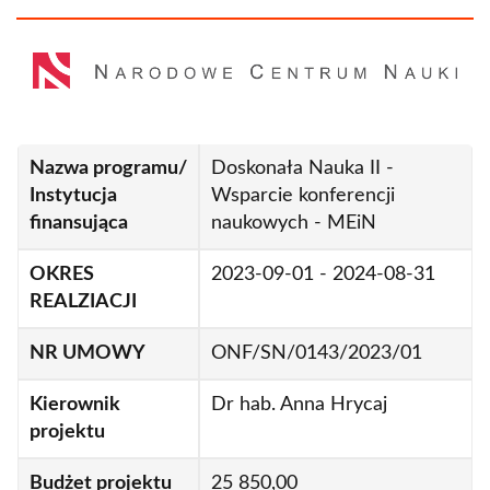
ekonomiczne aspekty restrukturyzacji
pozasądowej
Monografia w języku polskim i angielskim
dotycząca rekonstrukcji zdarzenia w oparciu o
ślady krwawe
Nazwa programu/
Doskonała Nauka II -
Nowa metodyka kategoryzacji śladów
Instytucja
Wsparcie konferencji
krwawych ujawnionych metodą
finansująca
naukowych - MEiN
chemiluminescencji, na miejscu zdarzenia,
mogąca rozróżnić ślady zmywane od śladów
OKRES
2023-09-01 - 2024-08-31
zostawionych w sposób bierny
REALZIACJI
Potencjał profilowania limfocytów T w
NR UMOWY
ONF/SN/0143/2023/01
planowaniu spersonalizowanego leczenia
stwardnienia rozsianego
Kierownik
Dr hab. Anna Hrycaj
REALM- Real-world-data Enabled Assessment
projektu
for heaLth regulatory decision-Making
Budżet projektu
25 850,00