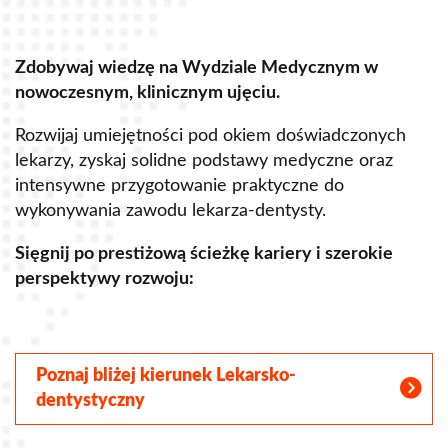
Zdobywaj wiedzę na Wydziale Medycznym w
Z
nowoczesnym, klinicznym ujęciu.
u
Rozwijaj umiejętności pod okiem doświadczonych
R
lekarzy, zyskaj solidne podstawy medyczne oraz
s
intensywne przygotowanie praktyczne do
p
wykonywania zawodu lekarza-dentysty.
o
Sięgnij po prestiżową ścieżkę kariery i szerokie
perspektywy rozwoju:
S
Poznaj bliżej kierunek Lekarsko-
dentystyczny