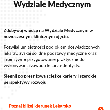
Wydziale Medycznym
Zdobywaj wiedzę na Wydziale Medycznym w
Z
nowoczesnym, klinicznym ujęciu.
u
Rozwijaj umiejętności pod okiem doświadczonych
R
lekarzy, zyskaj solidne podstawy medyczne oraz
s
intensywne przygotowanie praktyczne do
p
wykonywania zawodu lekarza-dentysty.
o
Sięgnij po prestiżową ścieżkę kariery i szerokie
perspektywy rozwoju:
S
Poznaj bliżej kierunek Lekarsko-