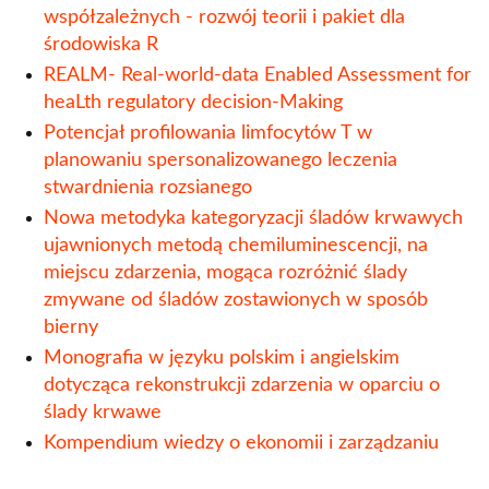
ekonomiczne aspekty restrukturyzacji
współzależnych - rozwój teorii i pakiet dla
pozasądowej
środowiska R
REALM- Real-world-data Enabled Assessment for
Monografia w języku polskim i angielskim
heaLth regulatory decision-Making
dotycząca rekonstrukcji zdarzenia w oparciu o
ślady krwawe
Potencjał profilowania limfocytów T w
planowaniu spersonalizowanego leczenia
Nowa metodyka kategoryzacji śladów
stwardnienia rozsianego
krwawych ujawnionych metodą
Nowa metodyka kategoryzacji śladów krwawych
chemiluminescencji, na miejscu zdarzenia,
ujawnionych metodą chemiluminescencji, na
mogąca rozróżnić ślady zmywane od śladów
miejscu zdarzenia, mogąca rozróżnić ślady
zostawionych w sposób bierny
zmywane od śladów zostawionych w sposób
Potencjał profilowania limfocytów T w
bierny
planowaniu spersonalizowanego leczenia
Monografia w języku polskim i angielskim
stwardnienia rozsianego
dotycząca rekonstrukcji zdarzenia w oparciu o
ślady krwawe
REALM- Real-world-data Enabled Assessment
Kompendium wiedzy o ekonomii i zarządzaniu
for heaLth regulatory decision-Making