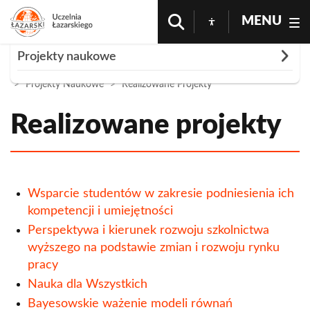
MENU
Rozwiń
Projekty naukowe
Strona Główna
Nauka i Badania
O Nas
Projekty Naukowe
Realizowane Projekty
O nas
Realizowane projekty
Realizowane projekty
Bayesowskie ważenie modeli równań
współzależnych - rozwój teorii i pakiet dla
środowiska R
Wsparcie studentów w zakresie podniesienia ich
Kompendium wiedzy o ekonomii i zarządzaniu
kompetencji i umiejętności
Perspektywa i kierunek rozwoju szkolnictwa
Konferencja - Umowa o kredyt „frankowy”, a
wyższego na podstawie zmian i rozwoju rynku
restrukturyzacja i upadłość kredytodawcy i
pracy
kredytobiorcy
Nauka dla Wszystkich
Konferencja międzynarodowa Społeczne i
Bayesowskie ważenie modeli równań