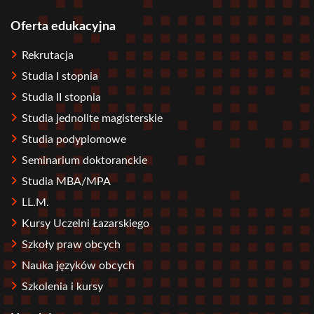
Oferta edukacyjna
Stopka
Rekrutacja
Studia I stopnia
Studia II stopnia
Studia jednolite magisterskie
Studia podyplomowe
Seminarium doktoranckie
Studia MBA/MPA
LL.M.
Kursy Uczelni Łazarskiego
Szkoły praw obcych
Nauka języków obcych
Szkolenia i kursy