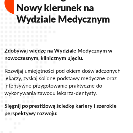
Technologii Medycznych
Nowy kierunek na
Wydziale Medycznym
Zdobywaj wiedzę na Wydziale Medycznym w
Z
nowoczesnym, klinicznym ujęciu.
u
Rozwijaj umiejętności pod okiem doświadczonych
R
lekarzy, zyskaj solidne podstawy medyczne oraz
s
intensywne przygotowanie praktyczne do
p
wykonywania zawodu lekarza-dentysty.
o
Sięgnij po prestiżową ścieżkę kariery i szerokie
perspektywy rozwoju:
S