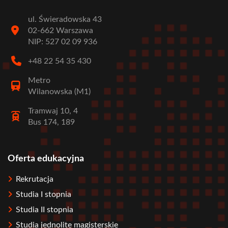
ul. Świeradowska 43
02-662 Warszawa
NIP: 527 02 09 936
+48 22 54 35 430
Metro
Wilanowska (M1)
Tramwaj 10, 4
Bus 174, 189
Oferta edukacyjna
Stopka
Rekrutacja
Studia I stopnia
Studia II stopnia
Studia jednolite magisterskie