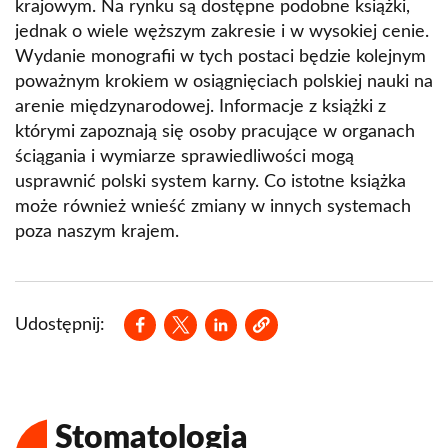
krajowym. Na rynku są dostępne podobne książki,
vivo
jednak o wiele węższym zakresie i w wysokiej cenie.
Wydanie monografii w tych postaci będzie kolejnym
Bezzałogowe statki powietrzne. Nowa era w
poważnym krokiem w osiągnięciach polskiej nauki na
prawie lotniczym
arenie międzynarodowej. Informacje z książki z
Nowy model urbanizacji w Polsce - praktyczne
którymi zapoznają się osoby pracujące w organach
wdrożenie zasad odpowiedzialnej urbanizacji
ściągania i wymiarze sprawiedliwości mogą
oraz miasta zwartego (NEWURBPACT)
usprawnić polski system karny. Co istotne książka
może również wnieść zmiany w innych systemach
Ocena roli „Programu polskiej energetyki
poza naszym krajem.
jądrowej” w osiąganiu celów redukcji gazów
cieplarnianych
Projekt DIVPOL
Opens in a new window
Opens in a new window
Opens in a new window
Udostępnij:
Strukturalne i regionalne aspekty
międzynarodowych cykli koniunkturalnych
Wdrożenie systemu Hospital-Based HTA (HB-
HTA) - Szpitalnej Oceny Innowacyjnych
Stomatologia