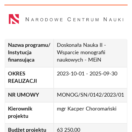
pozasądowej
Monografia w języku polskim i angielskim
dotycząca rekonstrukcji zdarzenia w
oparciu o ślady krwawe
Nazwa programu/
Doskonała Nauka II -
Nowa metodyka kategoryzacji śladów
Instytucja
Wsparcie monografii
krwawych ujawnionych metodą
finansująca
naukowych - MEiN
chemiluminescencji, na miejscu zdarzenia,
mogąca rozróżnić ślady zmywane od śladów
OKRES
2023-10-01 - 2025-09-30
zostawionych w sposób bierny
REALIZACJI
Potencjał profilowania limfocytów T w
NR UMOWY
MONOG/SN/0142/2023/01
planowaniu spersonalizowanego leczenia
stwardnienia rozsianego
Kierownik
mgr Kacper Choromański
REALM- Real-world-data Enabled Assessment
projektu
for heaLth regulatory decision-Making
Budżet projektu
63 250,00