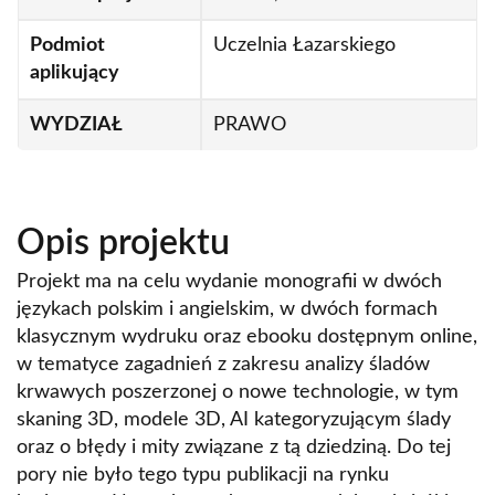
Strukturalne i regionalne aspekty
międzynarodowych cykli koniunkturalnych
Podmiot
Uczelnia Łazarskiego
aplikujący
Wniosek o finansowanie w ramach programu
Rozwój Czasopism Naukowych
WYDZIAŁ
PRAWO
Wsparcie studentów w zakresie podniesienia
ich kompetencji i umiejętności
Zapytanie ofertowe 10/2025/DN_NZ7/02729
Opis projektu
z dnia 09.04.2025
Projekt ma na celu wydanie monografii w dwóch
Zrównoważony rozwój w ochronie zdrowia-
językach polskim i angielskim, w dwóch formach
nowe technologie, ochrona środowiska, prawo i
klasycznym wydruku oraz ebooku dostępnym online,
Zrealizowane projekty
zarządzanie
w tematyce zagadnień z zakresu analizy śladów
Analiza właściwości fizyko-chemicznych
krwawych poszerzonej o nowe technologie, w tym
proszków z soków i wytłoków wybranych
skaning 3D, modele 3D, AI kategoryzującym ślady
owoców otrzymanych różnymi sposobami
oraz o błędy i mity związane z tą dziedziną. Do tej
suszenia i ich wpływ na markery układu
pory nie było tego typu publikacji na rynku
immunologicznego w badaniach modelowych in