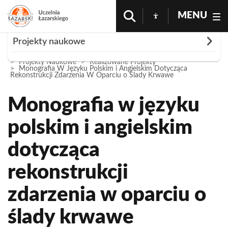
MENU
Rozwiń
Projekty naukowe
Strona Główna
Nauka i Badania
O Nas
Projekty Naukowe
Realizowane Projekty
O nas
Monografia W Języku Polskim i Angielskim Dotycząca
Rekonstrukcji Zdarzenia W Oparciu o Ślady Krwawe
Realizowane projekty
Monografia w języku
Bayesowskie ważenie modeli równań
współzależnych - rozwój teorii i pakiet dla
polskim i angielskim
środowiska R
dotycząca
Kompendium wiedzy o ekonomii i zarządzaniu
rekonstrukcji
Konferencja - Umowa o kredyt „frankowy”, a
restrukturyzacja i upadłość kredytodawcy i
zdarzenia w oparciu o
kredytobiorcy
ślady krwawe
Konferencja międzynarodowa Społeczne i
ekonomiczne aspekty restrukturyzacji