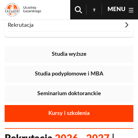
MENU
Rozwiń
Rekrutacja
Strona Główna
Oferta
Rekrutacja
Szkolenia i Kursy
Nauka języka
Kursy i szkolenia podyplomowe
Studia wyższe
Studia podyplomowe i MBA
Seminarium doktoranckie
Kursy i szkolenia