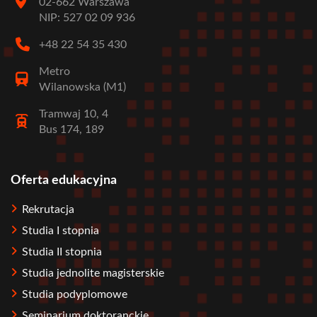
02-662 Warszawa
NIP: 527 02 09 936
+48 22 54 35 430
Metro
Wilanowska (M1)
Tramwaj 10, 4
Bus 174, 189
Oferta edukacyjna
Stopka
Rekrutacja
Studia I stopnia
Studia II stopnia
Studia jednolite magisterskie
Studia podyplomowe
Seminarium doktoranckie