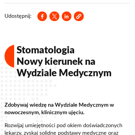
Opens in a new window
Opens in a new window
Opens in a new window
Udostępnij:
Stomatologia
Nowy kierunek na
Wydziale Medycznym
Zdobywaj wiedzę na Wydziale Medycznym w
Z
nowoczesnym, klinicznym ujęciu.
u
Rozwijaj umiejętności pod okiem doświadczonych
R
lekarzy, zyskaj solidne podstawy medyczne oraz
s