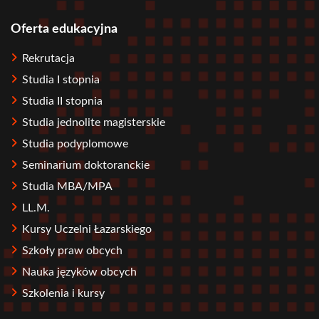
Oferta edukacyjna
Stopka
Rekrutacja
Studia I stopnia
Studia II stopnia
Studia jednolite magisterskie
Studia podyplomowe
Seminarium doktoranckie
Studia MBA/MPA
LL.M.
Kursy Uczelni Łazarskiego
Szkoły praw obcych
Nauka języków obcych
Szkolenia i kursy