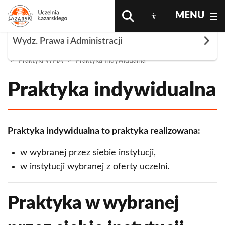
MENU
Rozwiń
Wydz. Prawa i Administracji
Strona Główna
O Uczelni
Wydz Prawa i Administracji
Praktyki WPiA
Praktyka Indywidualna
Koła naukowe
Katedry
Praktyka indywidualna
Katedra Prawa Administracyjnego,
Dziekanat
Konstytucyjnego i Prawa Pracy
Konferencje
Praktyka indywidualna to praktyka realizowana:
Katedra Prawa Gospodarczego Publicznego
Badania naukowe
w wybranej przez siebie instytucji,
Katedra Prawa Handlowego
Seminarium doktoranckie
w instytucji wybranej z oferty uczelni.
Katedra Prawa Karnego
Instytuty
Katedra Prawa Lotniczego
Praktyka w wybranej
Jakość kształcenia
Katedra Prawa Międzynarodowego i
Postępowania awansowe
Europejskiego