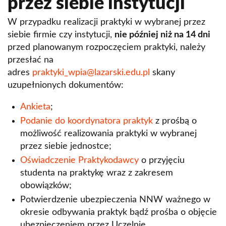
przez siebie instytucji
Profesury
Katedra Prawa i Postępowania Cywilnego
W przypadku realizacji praktyki w wybranej przez
siebie firmie czy instytucji,
Praktyki WPiA
nie później niż na 14 dni
Katedra Teorii i Historii Prawa
przed planowanym rozpoczęciem praktyki, należy
Praktyka indywidualna
przesłać na
adres
praktyki_wpia@lazarski.edu.pl
skany
Uznanie pracy zawodowej
uzupełnionych dokumentów:
Studencka Poradnia Prawna Uczelni
Ankieta
;
Łazarskiego
Podanie do koordynatora praktyk
z prośbą o
Praktyka w ramach programu Erasmus+
możliwość realizowania praktyki w wybranej
przez siebie jednostce;
Studencka Poradnia Prawna
Oświadczenie Praktykodawcy
o przyjęciu
studenta na praktykę wraz z zakresem
Kontakt - Wydz. Prawa i Administracji
obowiązków;
Władze
Potwierdzenie ubezpieczenia NNW ważnego w
okresie odbywania praktyk bądź prośba o objęcie
ubezpieczeniem przez Uczelnię.