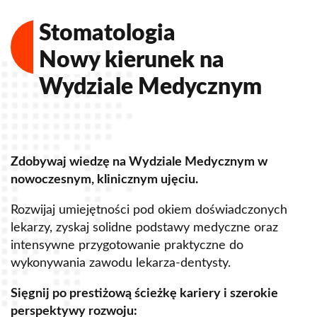
Stomatologia
Nowy kierunek na
Wydziale Medycznym
Zdobywaj wiedzę na Wydziale Medycznym w
Z
nowoczesnym, klinicznym ujęciu.
u
Rozwijaj umiejętności pod okiem doświadczonych
R
lekarzy, zyskaj solidne podstawy medyczne oraz
s
intensywne przygotowanie praktyczne do
p
wykonywania zawodu lekarza-dentysty.
o
Sięgnij po prestiżową ścieżkę kariery i szerokie
perspektywy rozwoju:
S