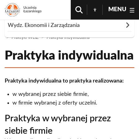
MENU
Rozwiń
Wydz. Ekonomii i Zarządzania
Strona Główna
O Uczelni
Wydz Ekonomii i Zarzadzania
Praktyki WEiZ
Praktyka Indywidualna
Faculty Programmes
Doktoraty WEiZ
Praktyka indywidualna
Instytuty Wydziału Prawa i Administracji
Koła naukowe WEiZ
Praktyka indywidualna to praktyka realizowana:
Praktyki WEiZ
w wybranej przez siebie firmie,
Praktyka indywidualna
w firmie wybranej z oferty uczelni.
Działalność gospodarcza
Praktyka w wybranej przez
Praca zawodowa
siebie firmie
Praktyka w ramach programu Erasmus+