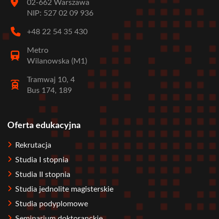
02-662 Warszawa
NIP: 527 02 09 936
+48 22 54 35 430
Metro
Wilanowska (M1)
Tramwaj 10, 4
Bus 174, 189
Oferta edukacyjna
Stopka
Rekrutacja
Studia I stopnia
Studia II stopnia
Studia jednolite magisterskie
Studia podyplomowe
Seminarium doktoranckie