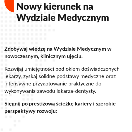
Nowy kierunek na
Wydziale Medycznym
Zdobywaj wiedzę na Wydziale Medycznym w
Z
nowoczesnym, klinicznym ujęciu.
u
Rozwijaj umiejętności pod okiem doświadczonych
R
lekarzy, zyskaj solidne podstawy medyczne oraz
s
intensywne przygotowanie praktyczne do
p
wykonywania zawodu lekarza-dentysty.
o
Sięgnij po prestiżową ścieżkę kariery i szerokie
perspektywy rozwoju:
S