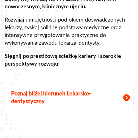
nowoczesnym, klinicznym ujęciu.
u
Rozwijaj umiejętności pod okiem doświadczonych
R
lekarzy, zyskaj solidne podstawy medyczne oraz
s
intensywne przygotowanie praktyczne do
p
wykonywania zawodu lekarza-dentysty.
o
Sięgnij po prestiżową ścieżkę kariery i szerokie
perspektywy rozwoju:
S
Poznaj bliżej kierunek Lekarsko-
dentystyczny