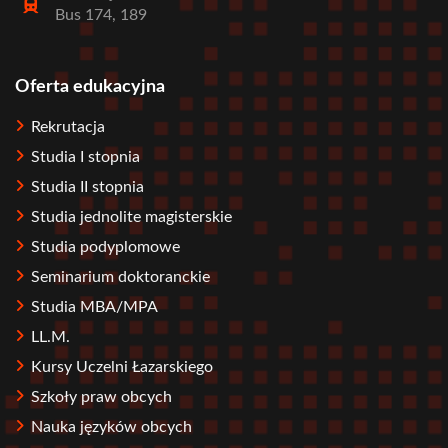
Bus 174, 189
Oferta edukacyjna
Stopka
Rekrutacja
Studia I stopnia
Studia II stopnia
Studia jednolite magisterskie
Studia podyplomowe
Seminarium doktoranckie
Studia MBA/MPA
LL.M.
Kursy Uczelni Łazarskiego
Szkoły praw obcych
Nauka języków obcych