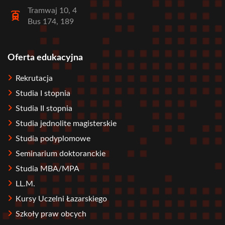
Tramwaj 10, 4
Bus 174, 189
Oferta edukacyjna
Stopka
Rekrutacja
Studia I stopnia
Studia II stopnia
Studia jednolite magisterskie
Studia podyplomowe
Seminarium doktoranckie
Studia MBA/MPA
LL.M.
Kursy Uczelni Łazarskiego
Szkoły praw obcych