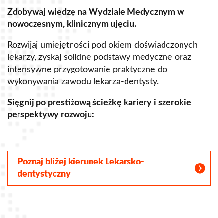
Zdobywaj wiedzę na Wydziale Medycznym w
Z
nowoczesnym, klinicznym ujęciu.
u
Rozwijaj umiejętności pod okiem doświadczonych
R
lekarzy, zyskaj solidne podstawy medyczne oraz
s
intensywne przygotowanie praktyczne do
p
wykonywania zawodu lekarza-dentysty.
o
Sięgnij po prestiżową ścieżkę kariery i szerokie
perspektywy rozwoju:
S
Poznaj bliżej kierunek Lekarsko-
dentystyczny