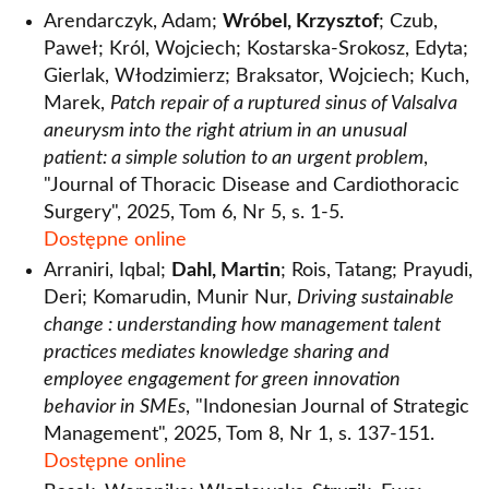
Arendarczyk, Adam;
Wróbel, Krzysztof
; Czub,
Paweł; Król, Wojciech; Kostarska-Srokosz, Edyta;
Gierlak, Włodzimierz; Braksator, Wojciech; Kuch,
Marek,
Patch repair of a ruptured sinus of Valsalva
aneurysm into the right atrium in an unusual
patient: a simple solution to an urgent problem
,
"Journal of Thoracic Disease and Cardiothoracic
Surgery", 2025, Tom 6, Nr 5, s. 1-5.
Dostępne online
Arraniri, Iqbal;
Dahl, Martin
; Rois, Tatang; Prayudi,
Deri; Komarudin, Munir Nur,
Driving sustainable
change : understanding how management talent
practices mediates knowledge sharing and
employee engagement for green innovation
behavior in SMEs
, "Indonesian Journal of Strategic
Management", 2025, Tom 8, Nr 1, s. 137-151.
Dostępne online