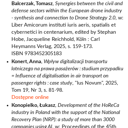
Balcerzak, Tomasz
,
Synergies between the civil and
defense sectors within the European drone industry
- synthesis and connection to Drone Strategy 2.0
, w:
Liber Amicorum instituti iuris aeris, spatialis et
cybernetici in centenarium, edited by Stephan
Hobe, Jacqueline Reichhold, Köln : Carl
Heymanns Verlag, 2025, s. 159-173.
ISBN 9783452305183
Konert, Anna
,
Wpływ digitalizacji transportu
lotniczego na prawa pasażerów : studium przypadku
= Influence of digitalisation in air transport on
passenger rights : case study
, "Ius Novum", 2025,
Tom 19, Nr 3, s. 81-98.
Dostępne online
Konopielko, Łukasz
,
Development of the HoReCa
industry in Poland with the support of the National
Recovery Plan (NRP): a study of more than 3000
companies using AI
, w: Proceedings of the 45th