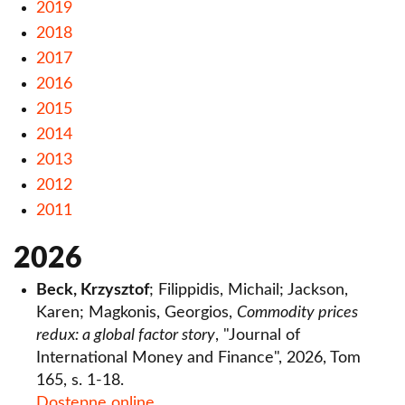
2019
Lista publikacji
2018
Zasady dokumentacji dorobku naukowego
2017
Uczelni Łazarskiego
2016
2015
Program publikowania otwartego – Elsevier,
2014
Springer
2013
2012
2011
2026
Beck, Krzysztof
; Filippidis, Michail; Jackson,
Karen; Magkonis, Georgios,
Commodity prices
redux: a global factor story
, "Journal of
International Money and Finance", 2026, Tom
165, s. 1-18.
Dostępne online