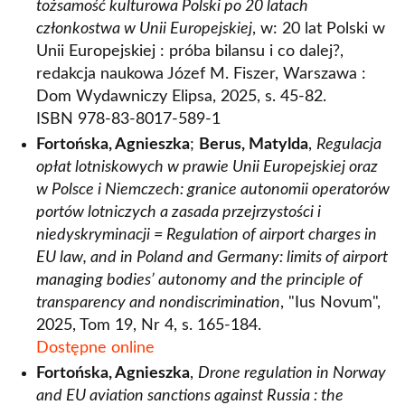
tożsamość kulturowa Polski po 20 latach
członkostwa w Unii Europejskiej
, w: 20 lat Polski w
Unii Europejskiej : próba bilansu i co dalej?,
redakcja naukowa Józef M. Fiszer, Warszawa :
Dom Wydawniczy Elipsa, 2025, s. 45-82.
ISBN 978-83-8017-589-1
Fortońska, Agnieszka
;
Berus, Matylda
,
Regulacja
opłat lotniskowych w prawie Unii Europejskiej oraz
w Polsce i Niemczech: granice autonomii operatorów
portów lotniczych a zasada przejrzystości i
niedyskryminacji = Regulation of airport charges in
EU law, and in Poland and Germany: limits of airport
managing bodies’ autonomy and the principle of
transparency and nondiscrimination
, "Ius Novum",
2025, Tom 19, Nr 4, s. 165-184.
Dostępne online
Fortońska, Agnieszka
,
Drone regulation in Norway
and EU aviation sanctions against Russia : the