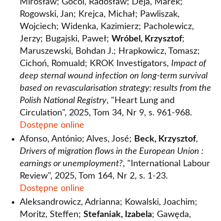
Mirosław; Gocol, Radosław; Deja, Marek;
Rogowski, Jan; Krejca, Michał; Pawliszak,
Wojciech; Widenka, Kazimierz; Pacholewicz,
Jerzy; Bugajski, Paweł;
Wróbel, Krzysztof
;
Maruszewski, Bohdan J.; Hrapkowicz, Tomasz;
Cichoń, Romuald; KROK Investigators,
Impact of
deep sternal wound infection on long-term survival
based on revascularisation strategy: results from the
Polish National Registry
, "Heart Lung and
Circulation", 2025, Tom 34, Nr 9, s. 961-968.
Dostępne online
Afonso, António; Alves, José;
Beck, Krzysztof
,
Drivers of migration flows in the European Union :
earnings or unemployment?
, "International Labour
Review", 2025, Tom 164, Nr 2, s. 1-23.
Dostępne online
Aleksandrowicz, Adrianna; Kowalski, Joachim;
Moritz, Steffen;
Stefaniak, Izabela
; Gawęda,