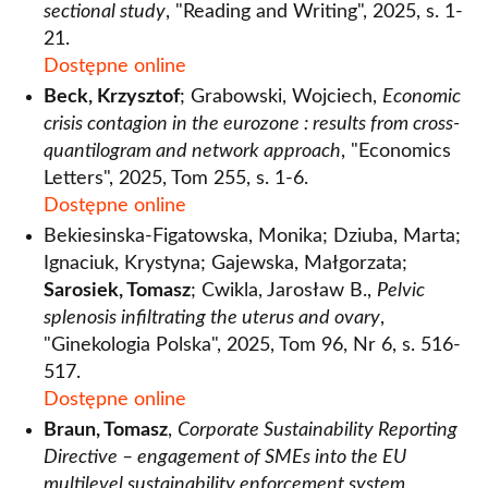
sectional study
, "Reading and Writing", 2025, s. 1-
21.
Dostępne online
Beck, Krzysztof
; Grabowski, Wojciech,
Economic
crisis contagion in the eurozone : results from cross-
quantilogram and network approach
, "Economics
Letters", 2025, Tom 255, s. 1-6.
Dostępne online
Bekiesinska-Figatowska, Monika; Dziuba, Marta;
Ignaciuk, Krystyna; Gajewska, Małgorzata;
Sarosiek, Tomasz
; Cwikla, Jarosław B.,
Pelvic
splenosis infiltrating the uterus and ovary
,
"Ginekologia Polska", 2025, Tom 96, Nr 6, s. 516-
517.
Dostępne online
Braun, Tomasz
,
Corporate Sustainability Reporting
Directive – engagement of SMEs into the EU
multilevel sustainability enforcement system
,