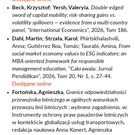
Beck, Krzysztof
;
Yersh, Valeryia
,
Double-edged
sword of capital mobility: risk-sharing gains vs.
volatility spillovers — evidence from a multi-country
panel
, "International Economics", 2026, Tom 186.
Dahl, Martin
;
Strzała, Karol
; Phirtskhalashvili,
Anna; Gutiérrez Roa, Tomás; Taurabi, Amina,
From
social market economy values to ESG indicators: an
MBA-oriented framework for responsible
management education
, "Cakrawala: Jurnal
Pendidikan", 2026, Tom 20, Nr 1, s. 27-44.
Dostępne online
Fortońska, Agnieszka
,
Granice odpowiedzialności
przewoźnika lotniczego w ogólnych warunkach
przewozu linii lotniczych : wybrane zagadnienia
, w:
Instrumenty ochrony praw pasażerów lotniczych
w kontekście globalizacji usług transportowych,
redakcja naukowa Anna Konert, Agnieszka