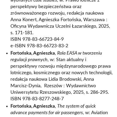
wybranych case studies
, w: Prawo lotnicze z
perspektywy bezpieczeństwa oraz
zrównoważonego rozwoju, redakcja naukowa
Anna Konert, Agnieszka Fortońska, Warszawa :
Oficyna Wydawnicza Uczelni Łazarskiego, 2025,
s. 171-181.
ISBN 978-83-66723-84-9
e-ISBN 978-83-66723-83-2
Fortońska, Agnieszka
,
Rola EASA w tworzeniu
regulacji prawnych
, w: Stan aktualny i
perspektywy rozwoju międzynarodowego prawa
lotniczego, kosmicznego oraz nowych technologii,
redakcja naukowa Lidia Brodowski, Anna
Marcisz-Dynia, Rzeszów : Wydawnictwo
Uniwersytetu Rzeszowskiego, 2025, s. 286-295.
ISBN 978-83-8277-248-7
Fortońska, Agnieszka
,
The system of quick
advance payments for air passengers
, w: Aviation