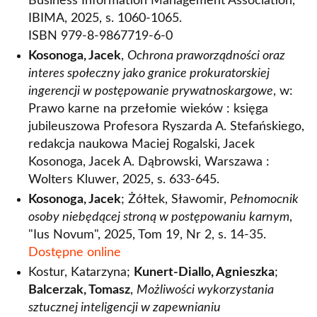
Business Information Management Association,
IBIMA, 2025, s. 1060-1065.
ISBN 979-8-9867719-6-0
Kosonoga, Jacek
,
Ochrona praworządności oraz
interes społeczny jako granice prokuratorskiej
ingerencji w postępowanie prywatnoskargowe
, w:
Prawo karne na przełomie wieków : księga
jubileuszowa Profesora Ryszarda A. Stefańskiego,
redakcja naukowa Maciej Rogalski, Jacek
Kosonoga, Jacek A. Dąbrowski, Warszawa :
Wolters Kluwer, 2025, s. 633-645.
Kosonoga, Jacek
; Żółtek, Sławomir,
Pełnomocnik
osoby niebędącej stroną w postępowaniu karnym
,
"Ius Novum", 2025, Tom 19, Nr 2, s. 14-35.
Dostępne online
Kostur, Katarzyna;
Kunert-Diallo, Agnieszka
;
Balcerzak, Tomasz
,
Możliwości wykorzystania
sztucznej inteligencji w zapewnianiu