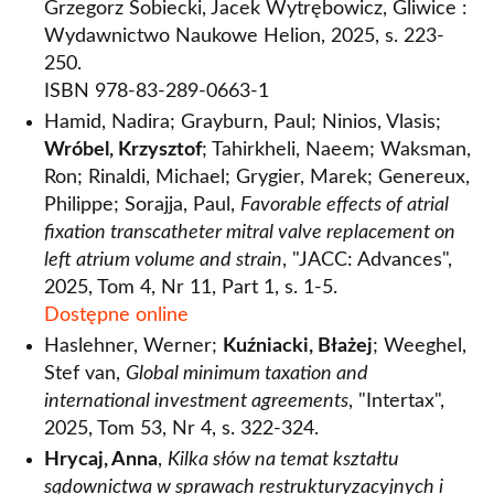
Grzegorz Sobiecki, Jacek Wytrębowicz, Gliwice :
Wydawnictwo Naukowe Helion, 2025, s. 223-
250.
ISBN 978-83-289-0663-1
Hamid, Nadira; Grayburn, Paul; Ninios, Vlasis;
Wróbel, Krzysztof
; Tahirkheli, Naeem; Waksman,
Ron; Rinaldi, Michael; Grygier, Marek; Genereux,
Philippe; Sorajja, Paul,
Favorable effects of atrial
fixation transcatheter mitral valve replacement on
left atrium volume and strain
, "JACC: Advances",
2025, Tom 4, Nr 11, Part 1, s. 1-5.
Dostępne online
Haslehner, Werner;
Kuźniacki, Błażej
; Weeghel,
Stef van,
Global minimum taxation and
international investment agreements
, "Intertax",
2025, Tom 53, Nr 4, s. 322-324.
Hrycaj, Anna
,
Kilka słów na temat kształtu
sądownictwa w sprawach restrukturyzacyjnych i