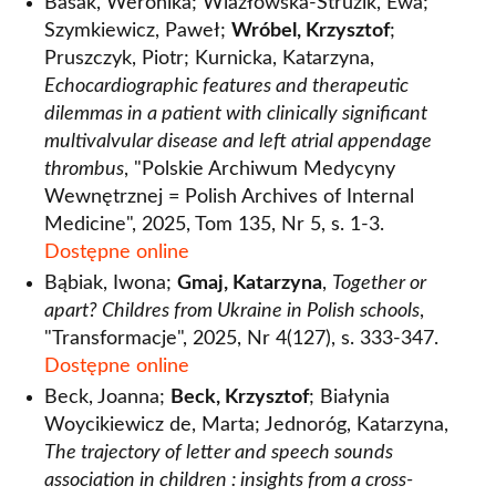
Basak, Weronika; Wlazłowska-Struzik, Ewa;
Szymkiewicz, Paweł;
Wróbel, Krzysztof
;
Pruszczyk, Piotr; Kurnicka, Katarzyna,
Echocardiographic features and therapeutic
dilemmas in a patient with clinically significant
multivalvular disease and left atrial appendage
thrombus
, "Polskie Archiwum Medycyny
Wewnętrznej = Polish Archives of Internal
Medicine", 2025, Tom 135, Nr 5, s. 1-3.
Dostępne online
Bąbiak, Iwona;
Gmaj, Katarzyna
,
Together or
apart? Childres from Ukraine in Polish schools
,
"Transformacje", 2025, Nr 4(127), s. 333-347.
Dostępne online
Beck, Joanna;
Beck, Krzysztof
; Białynia
Woycikiewicz de, Marta; Jednoróg, Katarzyna,
The trajectory of letter and speech sounds
association in children : insights from a cross-