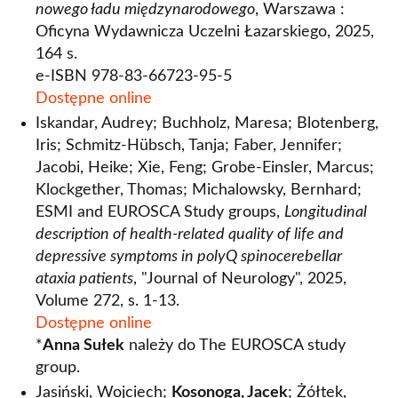
nowego ładu międzynarodowego
, Warszawa :
Oficyna Wydawnicza Uczelni Łazarskiego, 2025,
164 s.
e-ISBN 978-83-66723-95-5
Dostępne online
Iskandar, Audrey; Buchholz, Maresa; Blotenberg,
Iris; Schmitz‑Hübsch, Tanja; Faber, Jennifer;
Jacobi, Heike; Xie, Feng; Grobe‑Einsler, Marcus;
Klockgether, Thomas; Michalowsky, Bernhard;
ESMI and EUROSCA Study groups,
Longitudinal
description of health‑related quality of life and
depressive symptoms in polyQ spinocerebellar
ataxia patients
, "Journal of Neurology", 2025,
Volume 272, s. 1-13.
Dostępne online
*
Anna Sułek
należy do The EUROSCA study
group.
Jasiński, Wojciech;
Kosonoga, Jacek
; Żółtek,