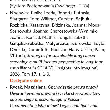
ISBN 978-83-8411-077-5
(System Postępowania Cywilnego ; T. 7a)
Nischwitz, Emily; Ledda, Roberta Eufrasia;
Stargardt, Tom; Wältner, Carsten;
Sejbuk-
Rozbicka, Katarzyna
; Bidzinska, Joanna; Moes-
Sosnowska, Joanna; Chorostowska-Wynimko,
Joanna; Konrad, Mathis; Tong, Elizabeth;
Gałązka-Sobotka, Małgorzata
; Szurowska, Edyta;
Dziurda, Dominik R.; Kauczor, Hans-Ulrich; Palm,
Viktoria,
Strategies for sustainable lung cancer
screening: a multi-faceted perspective to long-term
surveillance in SOLACE
, "Insights into Imaging",
2026, Tom 17, s. 1-9.
Dostępne online
Rycak, Magdalena
,
Obchodzenie prawa pracy?
Uwarunkowania prawne i ryzyka stosowania tzw.
outsourcingu pracowniczego w Polsce =
Circumventing labour law? Legal conditions and