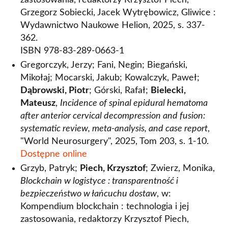
zastosowania, redaktorzy Krzysztof Piech,
Grzegorz Sobiecki, Jacek Wytrębowicz, Gliwice :
Wydawnictwo Naukowe Helion, 2025, s. 337-
362.
ISBN 978-83-289-0663-1
Gregorczyk, Jerzy; Fani, Negin; Biegański,
Mikołaj; Mocarski, Jakub; Kowalczyk, Paweł;
Dąbrowski, Piotr
; Górski, Rafał;
Bielecki,
Mateusz
,
Incidence of spinal epidural hematoma
after anterior cervical decompression and fusion:
systematic review, meta-analysis, and case report
,
"World Neurosurgery", 2025, Tom 203, s. 1-10.
Dostępne online
Grzyb, Patryk;
Piech, Krzysztof
; Zwierz, Monika,
Blockchain w logistyce : transparentność i
bezpieczeństwo w łańcuchu dostaw
, w:
Kompendium blockchain : technologia i jej
zastosowania, redaktorzy Krzysztof Piech,