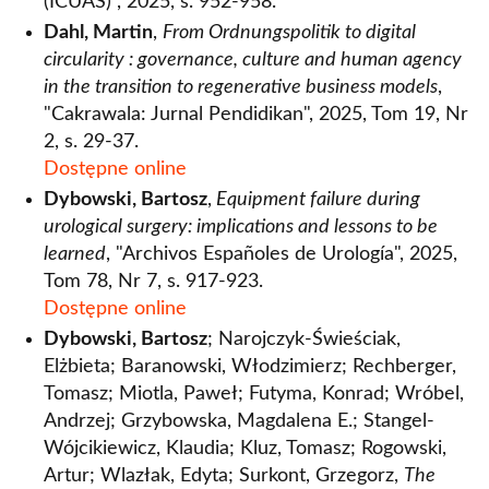
(ICUAS)", 2025, s. 952-958.
Dahl, Martin
,
From Ordnungspolitik to digital
circularity : governance, culture and human agency
in the transition to regenerative business models
,
"Cakrawala: Jurnal Pendidikan", 2025, Tom 19, Nr
2, s. 29-37.
Dostępne online
Dybowski, Bartosz
,
Equipment failure during
urological surgery: implications and lessons to be
learned
, "Archivos Españoles de Urología", 2025,
Tom 78, Nr 7, s. 917-923.
Dostępne online
Dybowski, Bartosz
; Narojczyk-Świeściak,
Elżbieta; Baranowski, Włodzimierz; Rechberger,
Tomasz; Miotla, Paweł; Futyma, Konrad; Wróbel,
Andrzej; Grzybowska, Magdalena E.; Stangel-
Wójcikiewicz, Klaudia; Kluz, Tomasz; Rogowski,
Artur; Wlazłak, Edyta; Surkont, Grzegorz,
The