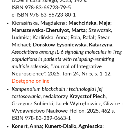
Uczelni Łazarskiego, 2025, 142 s.
ISBN 978-83-66723-79-5
e-ISBN 978-83-66723-80-1
Kierasińska, Magdalena;
Machcińska, Maja
;
Maruszewska-Cheruiyot, Marta
; Szewczak,
Ludmiła; Karlińska, Anna; Rola, Rafał; Stear,
Michael;
Donskow-Łysoniewska, Katarzyna
,
Associations among IL-6 signaling molecules in Treg
populations in patients with relapsing-remitting
multiple sclerosis
, "Journal of Integrative
Neuroscience", 2025, Tom 24, Nr 5, s. 1-12.
Dostępne online
Kompendium blockchain : technologia i jej
zastosowania
, redaktorzy
Krzysztof Piech
,
Grzegorz Sobiecki, Jacek Wytrębowicz, Gliwice :
Wydawnictwo Naukowe Helion, 2025, 462 s.
ISBN 978-83-289-0663-1
Konert, Anna
;
Kunert-Diallo, Agnieszka
;