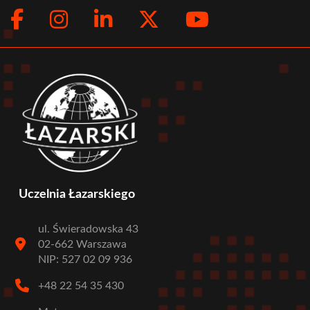
Facebook
Instagram
LinkedIn
Twitter
Youtub
Social
menu
Uczelnia Łazarskiego
ul. Świeradowska 43
02-662 Warszawa
NIP: 527 02 09 936
+48 22 54 35 430