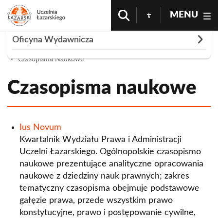
MENU
Rozwiń
Oficyna Wydawnicza
Strona Główna
Nauka i Badania
Oficyna Wydawnicza
Czasopisma Naukowe
Publikacje
Czasopisma naukowe
Czasopisma naukowe
Ius Novum
Myśl Ekonomiczna i Polityczna
Ius Novum
Kwartalnik Wydziału Prawa i Administracji
Veritas Iuris
Uczelni Łazarskiego. Ogólnopolskie czasopismo
Review of Medical Practice
naukowe prezentujące analityczne opracowania
naukowe z dziedziny nauk prawnych; zakres
Seria "In Via Scientiae"
tematyczny czasopisma obejmuje podstawowe
gałęzie prawa, przede wszystkim prawo
Publikacje w serii
Dystrybucja i sprzedaż
konstytucyjne, prawo i postępowanie cywilne,