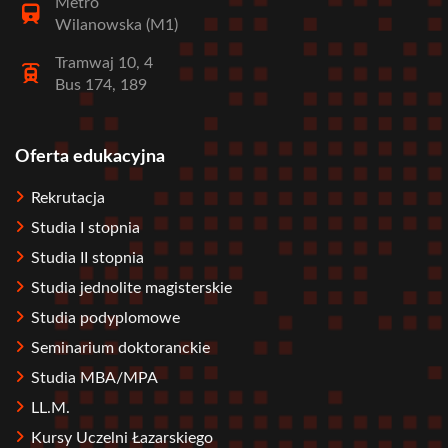
Metro
Wilanowska (M1)
Tramwaj 10, 4
Bus 174, 189
Oferta edukacyjna
Stopka
Rekrutacja
Studia I stopnia
Studia II stopnia
Studia jednolite magisterskie
Studia podyplomowe
Seminarium doktoranckie
Studia MBA/MPA
LL.M.
Kursy Uczelni Łazarskiego