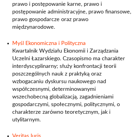
Informacje dla autorów
Informacje dla autorów
prawo i postępowanie karne, prawo i
postępowanie administracyjne, prawo finansowe,
Wskazówki dla autorów
Kontakt
prawo gospodarcze oraz prawo
Wskazówki dla autorów - publikacje
międzynarodowe.
Kodeks etyki wydawniczej Uczelni Łazarskiego
medyczne
Publikacje naukowe pracowników Uczelni
Myśl Ekonomiczna i Polityczna
Łazarskiego
Kwartalnik Wydziału Ekonomii i Zarządzania
Uczelni Łazarskiego. Czasopismo ma charakter
Lista publikacji
Program publikowania otwartego – Elsevier,
interdyscyplinarny; służy konfrontacji teorii
Springer
Zasady dokumentacji dorobku naukowego
poszczególnych nauk z praktyką oraz
Uczelni Łazarskiego
wzbogacaniu dyskursu naukowego nad
współczesnymi, determinowanymi
wszechobecną globalizacją, zagadnieniami
gospodarczymi, społecznymi, politycznymi, o
charakterze zarówno teoretycznym, jak i
utylitarnym.
Veritas Iuris