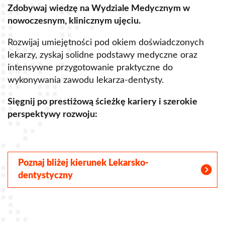
Zdobywaj wiedzę na Wydziale Medycznym w
Z
nowoczesnym, klinicznym ujęciu.
u
Rozwijaj umiejętności pod okiem doświadczonych
R
lekarzy, zyskaj solidne podstawy medyczne oraz
s
intensywne przygotowanie praktyczne do
p
wykonywania zawodu lekarza-dentysty.
o
Sięgnij po prestiżową ścieżkę kariery i szerokie
perspektywy rozwoju:
S
Poznaj bliżej kierunek Lekarsko-
dentystyczny