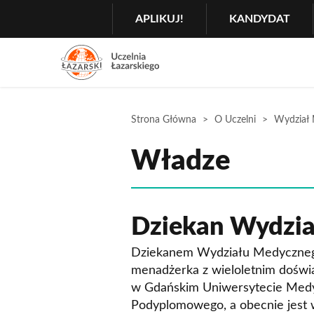
Szukaj
GŁÓWNA
APLIKUJ!
KANDYDAT
MENU
NAWIGACJA
Menu
2
Rozwiń
Strona Główna
O Uczelni
Wydział
Władze
Dziekan Wydzi
Dziekanem Wydziału Medyczneg
menadżerka z wieloletnim doświ
w Gdańskim Uniwersytecie Med
Podyplomowego, a obecnie jest