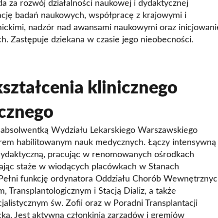
a za rozwój działalności naukowej i dydaktycznej
cję badań naukowych, współpracę z krajowymi i
ickimi, nadzór nad awansami naukowymi oraz inicjowani
h. Zastępuje dziekana w czasie jego nieobecności.
kształcenia klinicznego
cznego
 absolwentką Wydziału Lekarskiego Warszawskiego
rem habilitowanym nauk medycznych. Łączy intensywną
i dydaktyczną, pracując w renomowanych ośrodkach
wając staże w wiodących placówkach w Stanach
i. Pełni funkcję ordynatora Oddziału Chorób Wewnętrzny
 Transplantologicznym i Stacją Dializ, a także
cjalistycznym św. Zofii oraz w Poradni Transplantacji
a. Jest aktywną członkinią zarządów i gremiów