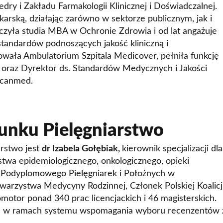
ry i Zakładu Farmakologii Klinicznej i Doświadczalnej.
Kontakt
Szkoły Praw 
Z
arską, działając zarówno w sektorze publicznym, jak i
zyła studia MBA w Ochronie Zdrowia i od lat angażuje
Nauka języków
standardów podnoszących jakość kliniczną i
Wydz. Ekonomii i Zarządzani
wała Ambulatorium Szpitala Medicover, pełniła funkcję
Kursy Uczelni 
Wydz. Prawa i Administracji
 oraz Dyrektor ds. Standardów Medycznych i Jakości
Scanmed.
Wydział Medyczny
Lazarski Executive Education
Studium Języków Obcych
unku Pielęgniarstwo
Centrum Nauczania Języka i K
rstwo jest
dr Izabela Gołębiak,
kierownik specjalizacji dla
rstwa epidemiologicznego, onkologicznego, opieki
Studium Wychowania Fizyczn
a Podyplomowego Pielęgniarek i Położnych w
Dziekanat
warzystwa Medycyny Rodzinnej, Członek Polskiej Koalicj
otor ponad 340 prac licencjackich i 46 magisterskich.
h w ramach systemu wspomagania wyboru recenzentów 