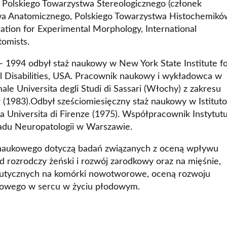
Polskiego Towarzystwa Stereologicznego (członek
stwa Anatomicznego, Polskiego Towarzystwa Histochemikó
tion for Experimental Morphology, International
tomists.
 1994 odbył staż naukowy w New York State Institute f
l Disabilities, USA. Pracownik naukowy i wykładowca w
le Universita degli Studi di Sassari (Włochy) z zakresu
(1983).Odbył sześciomiesięczny staż naukowy w Istituto
 Universita di Firenze (1975). Współpracownik Instytut
kładu Neuropatologii w Warszawie.
 naukowego dotyczą badań związanych z oceną wpływu
d rozrodczy żeński i rozwój zarodkowy oraz na mięśnie,
utycznych na komórki nowotworowe, oceną rozwoju
niowego w sercu w życiu płodowym.