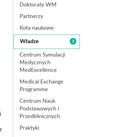
Doktoraty WM
Obcych
apytania ofertowe
Partnerzy
 obcych i egzaminy językowe
Koła naukowe
a
Łazarskiego
Władze
Centrum Symulacji
Medycznych
MedExcellence
Medical Exchange
ultury Polskiej
Programme
ego i Sportu
Centrum Nauk
Podstawowych i
i
Przedklinicznych
Praktyki
z