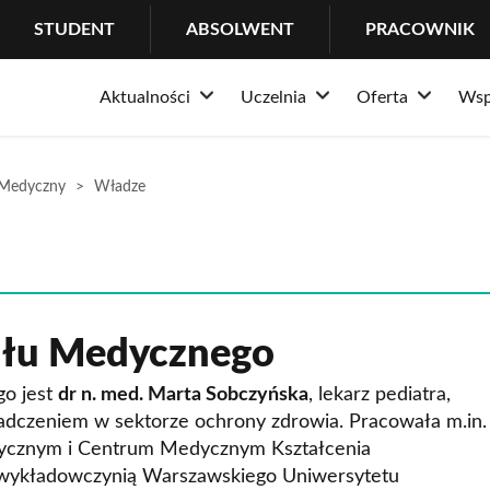
STUDENT
ABSOLWENT
PRACOWNIK
Aktualności
Uczelnia
Oferta
Wsp
Rozwiń
Rozwiń
Rozwi
Informacje
O Uczelni
Rekrutacja
Stude
P
 Medyczny
Władze
Wydarzenia
Dlaczego Łazarski?
Pełna oferta 
Ważne
C
Historia
Studia I stopni
Pomoc
P
Misja i tradycja
Studia II stopn
Centr
W
Nasze wyróżnienia
Studia jednoli
IT He
W
ału Medycznego
Władze uczelni
Studia podyp
Wsparc
W
o jest
dr n. med. Marta Sobczyńska
, lekarz pediatra,
Struktura
Doktoraty
B
adczeniem w sektorze ochrony zdrowia. Pracowała m.in.
Społeczność
MBA
E
ycznym i Centrum Medycznym Kształcenia
 wykładowczynią Warszawskiego Uniwersytetu
Kampus
LL.M. in Trans
O