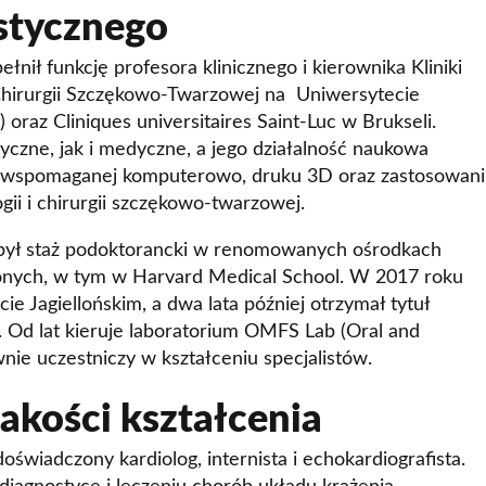
stycznego
pełnił funkcję profesora klinicznego i kierownika Kliniki
 Chirurgii Szczękowo-Twarzowej na Uniwersytecie
oraz Cliniques universitaires Saint-Luc w Brukseli.
yczne, jak i medyczne, a jego działalność naukowa
gii wspomaganej komputerowo, druku 3D oraz zastosowan
ogii i chirurgii szczękowo-twarzowej.
dbył staż podoktorancki w renomowanych ośrodkach
nych, w tym w Harvard Medical School. W 2017 roku
cie Jagiellońskim, a dwa lata później otrzymał tytuł
. Od lat kieruje laboratorium OMFS Lab (Oral and
wnie uczestniczy w kształceniu specjalistów.
Jakości kształcenia
doświadczony kardiolog, internista i echokardiografista.