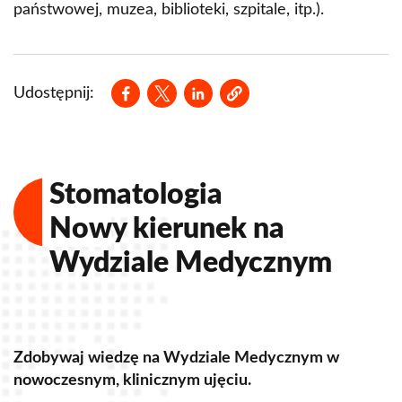
państwowej, muzea, biblioteki, szpitale, itp.).
Opens in a new window
Opens in a new window
Opens in a new window
Udostępnij:
Stomatologia
Nowy kierunek na
Wydziale Medycznym
Zdobywaj wiedzę na Wydziale Medycznym w
Z
nowoczesnym, klinicznym ujęciu.
u