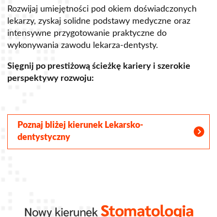
Rozwijaj umiejętności pod okiem doświadczonych
R
lekarzy, zyskaj solidne podstawy medyczne oraz
s
intensywne przygotowanie praktyczne do
p
wykonywania zawodu lekarza-dentysty.
o
Sięgnij po prestiżową ścieżkę kariery i szerokie
perspektywy rozwoju:
S
Poznaj bliżej kierunek Lekarsko-
dentystyczny