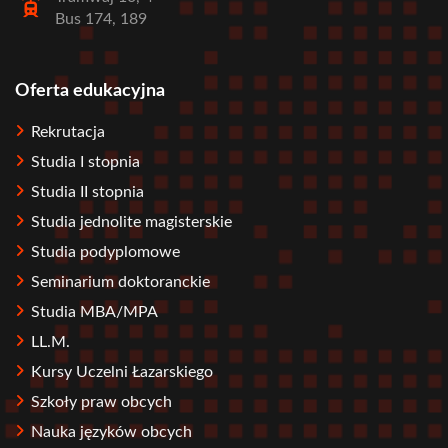
Bus 174, 189
Oferta edukacyjna
Stopka
Rekrutacja
Studia I stopnia
Studia II stopnia
Studia jednolite magisterskie
Studia podyplomowe
Seminarium doktoranckie
Studia MBA/MPA
LL.M.
Kursy Uczelni Łazarskiego
Szkoły praw obcych
Nauka języków obcych