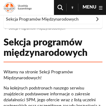
MENU
Rozwiń
Sekcja Programów Międzynarodowych
Strona Główna
Nauka i Badania
Sekcja Programów Międzynarodowych
Uczelnie Partnerskie
International Weeks
Sekcja programów
International Week 2013
Zakończone projekty
międzynarodowych
International Week 2014
Leonardo da Vinci
International Week 2016
Witamy na stronie Sekcji Programów
International Week 2017
Międzynarodowych!
International Week 2018
Na kolejnych podstronach naszego serwisu
International Week 2019
znajdziecie podstawowe informacje o zakresie
działalności SPM, jego ofercie wraz z listą uczelni
International Week 2023