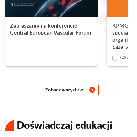
Zapraszamy na konferencję -
KPMG w P
Central European Vascular Forum
specjalnoś
organizac
Łazarskie
2026.08.
Następny
Następny
Następny
Następny
Następny
Następny
Następny
Zobacz wszystkie
Doświadczaj edukacji