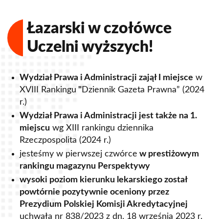
Łazarski w czołówce
Uczelni wyższych!
Wydział Prawa i Administracji zajął I miejsce
w
XVIII Rankingu
"
Dziennik Gazeta Prawna” (2024
r.)
Wydział Prawa i Administracji jest także na 1.
y
J
miejscu
wg XIII rankingu dziennika
u
Rzeczpospolita (2024 r.)
t
jesteśmy w pierwszej czwórce
w prestiżowym
B
rankingu magazynu Perspektywy
z
wysoki poziom kierunku lekarskiego został
U
powtórnie pozytywnie oceniony przez
i
Prezydium Polskiej Komisji Akredytacyjnej
h
uchwałą nr 838/2023 z dn. 18 września 2023 r.