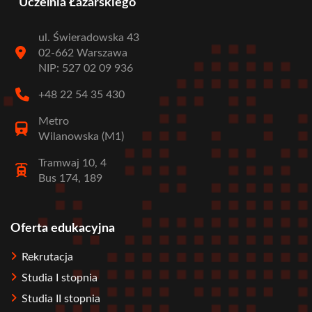
Uczelnia Łazarskiego
ul. Świeradowska 43
02-662 Warszawa
NIP: 527 02 09 936
+48 22 54 35 430
Metro
Wilanowska (M1)
Tramwaj 10, 4
Bus 174, 189
Oferta edukacyjna
Stopka
Rekrutacja
Studia I stopnia
Studia II stopnia