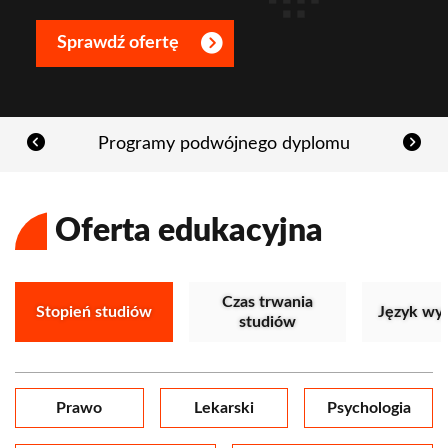
Sprawdź ofertę
Programy podwójnego dyplomu
Oferta edukacyjna
Czas trwania
Stopień studiów
Język wy
studiów
Prawo
Lekarski
Psychologia