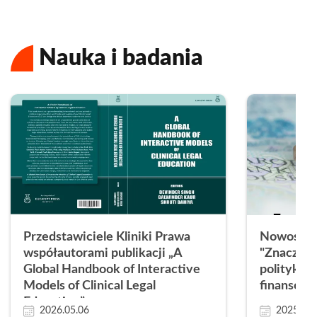
Nauka i badania
Przedstawiciele Kliniki Prawa
Nowość w
współautorami publikacji „A
"Znaczeni
Global Handbook of Interactive
polityki f
Models of Clinical Legal
finansów 
Education”
2026.05.06
2025.06.