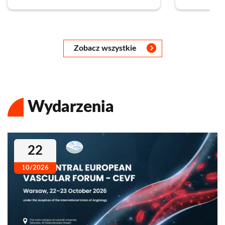
Następny
Następny
Następny
Następny
Następny
Następny
Następny
Zobacz wszystkie
Wydarzenia
22
10/2026