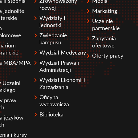
a II stopnia
Zrównoważony
Media
rozwój
a jednolite
Marketing
terskie
Wydziały i
Uczelnie
jednostki
a
partnerskie
plomowe
Zwiedzanie
Zapytania
kampusu
narium
ofertowe
ranckie
Wydział Medyczny
Oferty pracy
ia MBA/MPA
Wydział Prawa i
Administracji
Wydział Ekonomii i
 Uczelni
Zarządzania
skiego
Oficyna
ły praw
wydawnicza
ch
Biblioteka
a języków
ch
enia i kursy