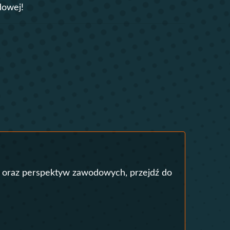
odowej!
Obcych
apytania ofertowe
 obcych i egzaminy językowe
a
Łazarskiego
ultury Polskiej
ego i Sportu
 oraz perspektyw zawodowych, przejdź do