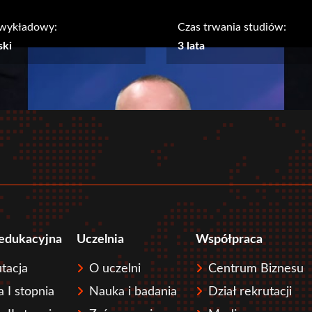
 wykładowy:
Czas trwania studiów:
ski
3 lata
 edukacyjna
Uczelnia
Współpraca
pka
tacja
O uczelni
Centrum Biznesu
a I stopnia
Nauka i badania
Dział rekrutacji