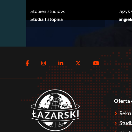
Stopień studiów:
Język
Studia I stopnia
angiel
Social
Facebook
Instagram
LinkedIn
Twitter
Youtube
menu
Oferta
Sto
Rekru
Studi