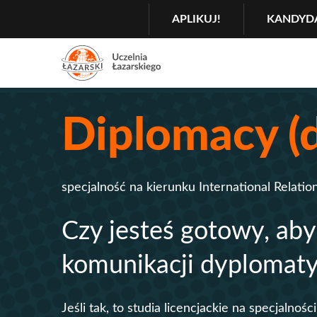
Szukaj
GŁÓWNA
APLIKUJ!
KANDYD
NAWIGACJA
MENU
Menu
2
Diplomacy (
Rozwiń
specjalność na kierunku International Relati
Czy jesteś gotowy, ab
komunikacji dyplomaty
Jeśli tak, to studia licencjackie na specjalnośc