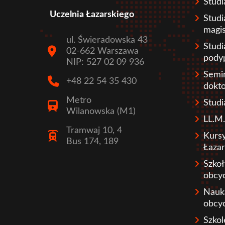
Studi
Uczelnia Łazarskiego
Studi
magis
ul. Świeradowska 43
Studi
02-662 Warszawa
pody
NIP: 527 02 09 936
Semi
+48 22 54 35 430
dokto
Metro
Stud
Wilanowska (M1)
LL.M.
Tramwaj 10, 4
Kursy
Bus 174, 189
Łazar
Szko
obcy
Nauk
obcy
Szkol