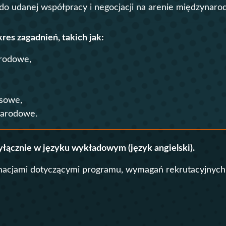
ę do udanej współpracy i negocjacji na arenie międzynar
Kontakt
Szkoły Praw 
Z
res zagadnień, takich jak:
Nauka języków
Wydz. Ekonomii i Zarządzani
Kursy Uczelni 
arodowe,
Wydz. Prawa i Administracji
Wydział Medyczny
ysowe,
Lazarski Executive Education
narodowe.
Studium Języków Obcych
Centrum Nauczania Języka i K
yłącznie w języku wykładowym (język angielski).
Studium Wychowania Fizyczn
macjami dotyczącymi programu, wymagań rekrutacyjnych
Dziekanat