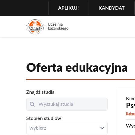
Szukaj
GŁÓWNA
APLIKUJ!
KANDYDAT
MENU
NAWIGACJA
Menu
2
Rozwiń
Oferta edukacyjna
Znajdź studia
Kie
Ps
Rekru
Resetuj
Otwórz
Stopień studiów
Zamknij
Wyd
wybierz
wybierz