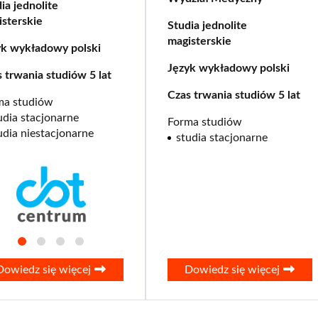
ia jednolite
sterskie
Studia jednolite
Kontakt
Szkoły Praw 
Z
magisterskie
yk wykładowy polski
Nauka języków
Wydz. Ekonomii i Zarządzani
Język wykładowy polski
 trwania studiów 5 lat
Kursy Uczelni 
Wydz. Prawa i Administracji
Czas trwania studiów 5 lat
ma studiów
udia stacjonarne
Wydział Medyczny
Forma studiów
udia niestacjonarne
studia stacjonarne
Lazarski Executive Education
Studium Języków Obcych
Centrum Nauczania Języka i K
Studium Wychowania Fizyczn
Dziekanat
Dowiedz się więcej
Dowiedz się więcej