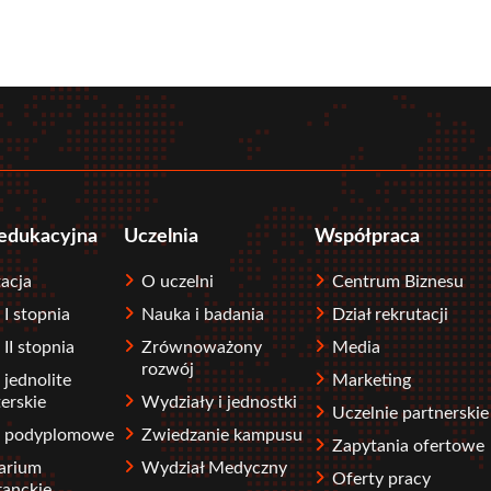
r
tube
 edukacyjna
Uczelnia
Współpraca
acja
O uczelni
Centrum Biznesu
 I stopnia
Nauka i badania
Dział rekrutacji
 II stopnia
Zrównoważony
Media
rozwój
 jednolite
Marketing
erskie
Wydziały i jednostki
Uczelnie partnerskie
a podyplomowe
Zwiedzanie kampusu
Zapytania ofertowe
arium
Wydział Medyczny
Oferty pracy
ranckie