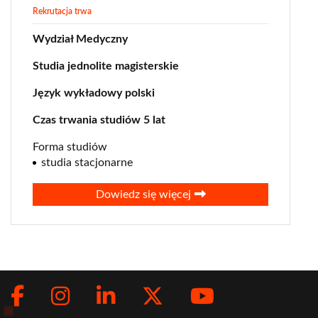
Rekrutacja trwa
sport
stosunki międzynarodowe
Wydział Medyczny
sztuczna inteligencja (AI)
Studia jednolite magisterskie
technologie
Język wykładowy polski
usługi finansowe
Czas trwania studiów 5 lat
wizualizacja danych
wywiad gospodarczy
Forma studiów
studia stacjonarne
zarządzanie
Dowiedz się więcej
Facebook
Instagram
LinkedIn
Twitter
Youtub
Social
menu