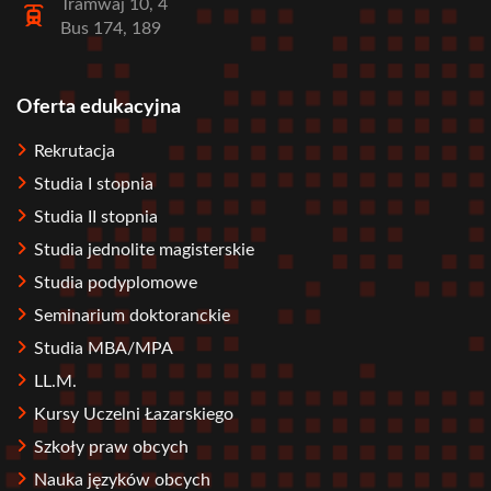
Tramwaj 10, 4
Bus 174, 189
Oferta edukacyjna
Stopka
Rekrutacja
Studia I stopnia
Studia II stopnia
Studia jednolite magisterskie
Studia podyplomowe
Seminarium doktoranckie
Studia MBA/MPA
LL.M.
Kursy Uczelni Łazarskiego
Szkoły praw obcych
Nauka języków obcych