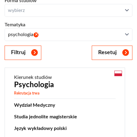
Forma studiów
angielski
Studia podyplomowe
Zamknij
studia stacjonarne
wybierz
Studia MBA/MPA
studia niestacjonarne
Otwórz
Tematyka
Zamknij
[dwa dyplomy]
psychologia
stomatologia
medycyna
Filtruj
Resetuj
psychologia
prawo
Kierunek studiów
administracja
Psychologia
analityka biznesowa
Rekrutacja trwa
analityka danych
Wydział Medyczny
analityka ryzyka
bankowość
Studia jednolite magisterskie
big data
Język wykładowy polski
biznes