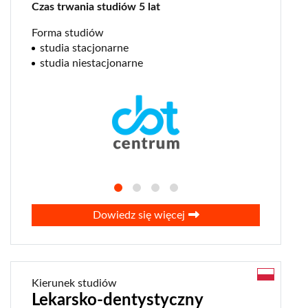
Czas trwania studiów 5 lat
cyberbezpieczeństwo
Forma studiów
ekonomia
studia stacjonarne
esg
studia niestacjonarne
finanse
fintech
geopolityka
lekarski
logistyka
lotnictwo
marketing
Dowiedz się więcej
negocjacje
PR
prawa człowieka
seo / sem
Kierunek studiów
Lekarsko-dentystyczny
ślad węglowy