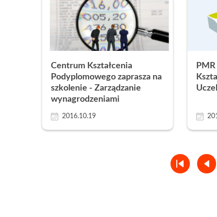
Centrum Kształcenia
PMR 
Podyplomowego zaprasza na
Kszt
szkolenie - Zarządzanie
Uczel
wynagrodzeniami
2016.10.19
20
Pagination
Pierwsza
Pop
strona
str