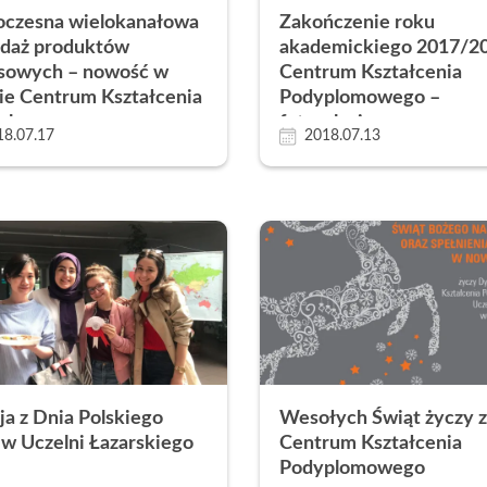
czesna wielokanałowa
Zakończenie roku
edaż produktów
akademickiego 2017/2
nsowych – nowość w
Centrum Kształcenia
ie Centrum Kształcenia
Podyplomowego –
plomowego
fotorelacja
18.07.17
2018.07.13
ja z Dnia Polskiego
Wesołych Świąt życzy z
w Uczelni Łazarskiego
Centrum Kształcenia
Podyplomowego