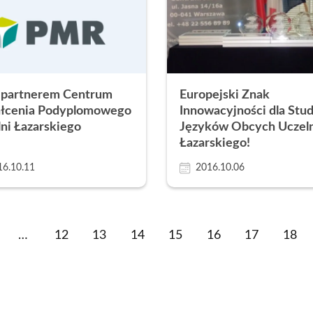
partnerem Centrum
Europejski Znak
ałcenia Podyplomowego
Innowacyjności dla Stu
ni Łazarskiego
Języków Obcych Uczeln
Łazarskiego!
16.10.11
2016.10.06
rzednia
…
Strona
12
Strona
13
Strona
14
Strona
15
Strona
16
Strona
17
Stro
18
ona