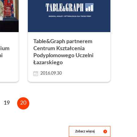
Table&Graph partnerem
dium
Centrum Kształcenia
i
Podyplomowego Uczelni
Łazarskiego
2016.09.30
na
Strona
19
Bieżąca
20
strona
Zobacz więcej