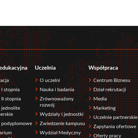
r
tube
 edukacyjna
Uczelnia
Współpraca
acja
O uczelni
Centrum Biznesu
 I stopnia
Nauka i badania
Dział rekrutacji
 II stopnia
Zrównoważony
Media
rozwój
 jednolite
Marketing
erskie
Wydziały i jednostki
Uczelnie partnerskie
a podyplomowe
Zwiedzanie kampusu
Zapytania ofertowe
arium
Wydział Medyczny
Oferty pracy