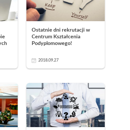
Obcych
apytania ofertowe
 obcych i egzaminy językowe
a
Ostatnie dni rekrutacji w
Łazarskiego
ie
Centrum Kształcenia
ych
Podyplomowego!
2018.09.27
ultury Polskiej
ego i Sportu