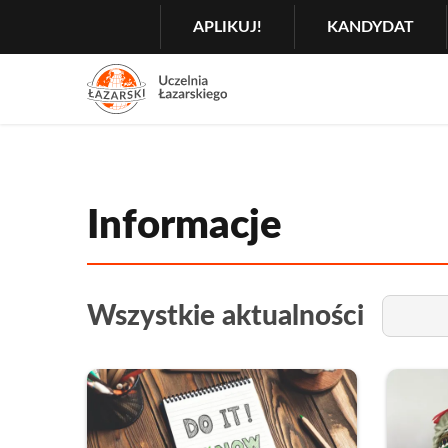
Szukaj
GŁÓWNA
APLIKUJ!
KANDYDAT
MENU
NAWIGACJA
Menu
2
Rozwiń
Informacje
Filtruj
Tytuł
Wszystkie aktualności
rozwiń