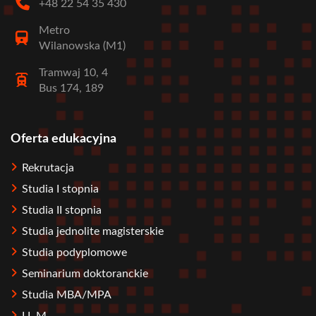
+48 22 54 35 430
Metro
Wilanowska (M1)
Tramwaj 10, 4
Bus 174, 189
Oferta edukacyjna
Stopka
Rekrutacja
Studia I stopnia
Studia II stopnia
Studia jednolite magisterskie
Studia podyplomowe
Seminarium doktoranckie
Studia MBA/MPA
LL.M.