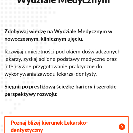
Wydziale Medycznym
Zdobywaj wiedzę na Wydziale Medycznym w
Z
nowoczesnym, klinicznym ujęciu.
u
Rozwijaj umiejętności pod okiem doświadczonych
R
lekarzy, zyskaj solidne podstawy medyczne oraz
s
intensywne przygotowanie praktyczne do
p
wykonywania zawodu lekarza-dentysty.
o
Sięgnij po prestiżową ścieżkę kariery i szerokie
perspektywy rozwoju:
S
Poznaj bliżej kierunek Lekarsko-
dentystyczny