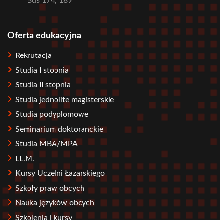
Bus 174, 189
Oferta edukacyjna
Stopka
Rekrutacja
Studia I stopnia
Studia II stopnia
Studia jednolite magisterskie
Studia podyplomowe
Seminarium doktoranckie
Studia MBA/MPA
LL.M.
Kursy Uczelni Łazarskiego
Szkoły praw obcych
Nauka języków obcych
Szkolenia i kursy