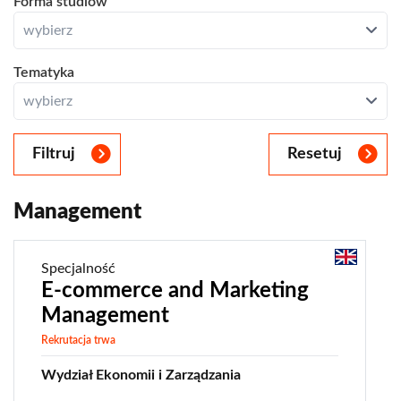
Forma studiów
angielski
Studia podyplomowe
Zamknij
studia stacjonarne
wybierz
Studia MBA/MPA
studia niestacjonarne
Otwórz
Tematyka
Zamknij
[dwa dyplomy]
wybierz
stomatologia
medycyna
Filtruj
Resetuj
psychologia
prawo
Management
administracja
analityka biznesowa
Specjalność
analityka danych
E-commerce and Marketing
analityka ryzyka
Management
bankowość
Rekrutacja trwa
big data
Wydział Ekonomii i Zarządzania
biznes