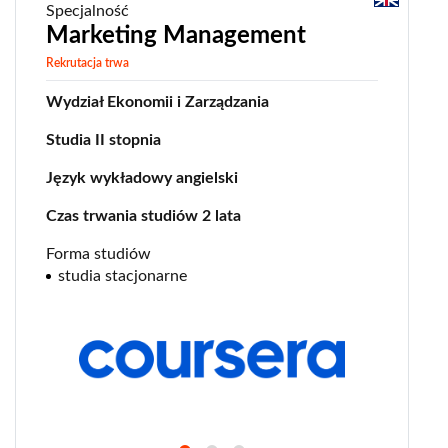
Specjalność
sport
Marketing Management
stosunki międzynarodowe
Rekrutacja trwa
sztuczna inteligencja (AI)
Wydział Ekonomii i Zarządzania
technologie
Studia II stopnia
usługi finansowe
wizualizacja danych
Język wykładowy angielski
wywiad gospodarczy
Czas trwania studiów 2 lata
zarządzanie
Forma studiów
studia stacjonarne