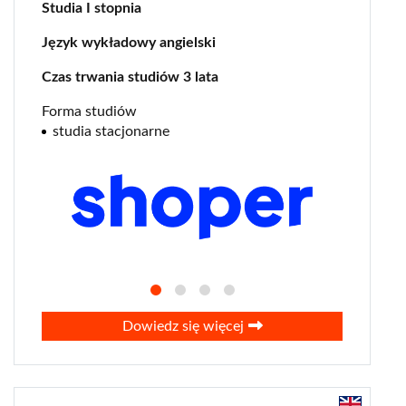
Studia I stopnia
cyberbezpieczeństwo
Język wykładowy angielski
ekonomia
esg
Czas trwania studiów 3 lata
finanse
Forma studiów
fintech
studia stacjonarne
geopolityka
lekarski
logistyka
lotnictwo
marketing
negocjacje
PR
Dowiedz się więcej
prawa człowieka
seo / sem
ślad węglowy