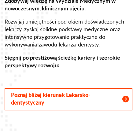
Zdobywaj wiedzę na Wydziale Medycznym w
Z
nowoczesnym, klinicznym ujęciu.
u
Rozwijaj umiejętności pod okiem doświadczonych
R
lekarzy, zyskaj solidne podstawy medyczne oraz
s
intensywne przygotowanie praktyczne do
p
wykonywania zawodu lekarza-dentysty.
o
Sięgnij po prestiżową ścieżkę kariery i szerokie
perspektywy rozwoju:
S
Poznaj bliżej kierunek Lekarsko-
dentystyczny