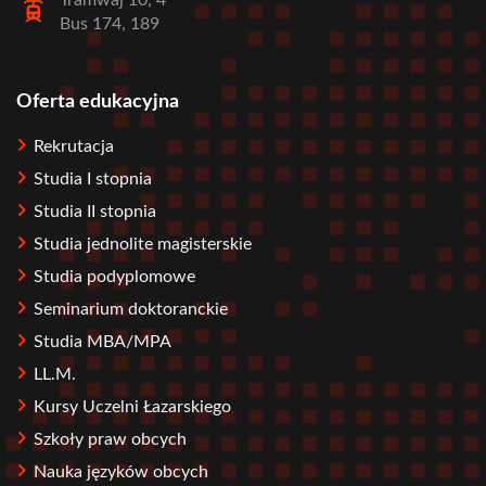
Tramwaj 10, 4
Bus 174, 189
Oferta edukacyjna
Stopka
Rekrutacja
Studia I stopnia
Studia II stopnia
Studia jednolite magisterskie
Studia podyplomowe
Seminarium doktoranckie
Studia MBA/MPA
LL.M.
Kursy Uczelni Łazarskiego
Szkoły praw obcych
Nauka języków obcych