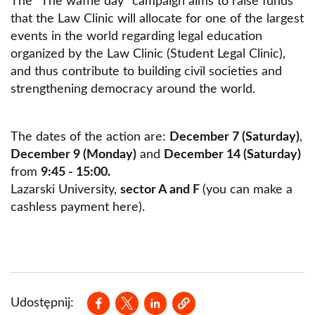
The "The waffle day" campaign aims to raise funds
that the Law Clinic will allocate for one of the largest
events in the world regarding legal education
organized by the Law Clinic (Student Legal Clinic),
and thus contribute to building civil societies and
strengthening democracy around the world.
The dates of the action are:
December 7 (Saturday)
,
December 9 (Monday)
and
December 14 (Saturday)
from
9:45 - 15:00.
Lazarski University,
sector A and F
(you can make a
cashless payment here).
Opens in a new window
Opens in a new window
Opens in a new window
Udostępnij: