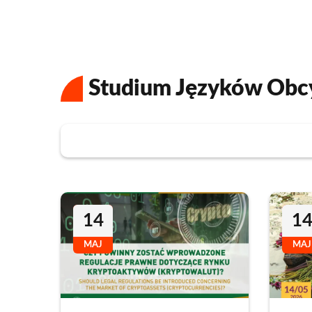
Studium Języków Obc
14
1
MAJ
MAJ