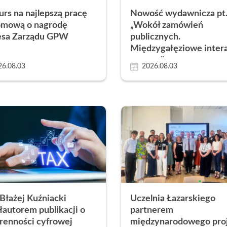
rs na najlepszą pracę
Nowość wydawnicza pt
Kontakt
Szkoły Praw 
Z
omową o nagrodę
„Wokół zamówień
esa Zarządu GPW
publicznych.
Nauka języków
Wydz. Ekonomii i Zarządzani
Międzygałęziowe inter
Kursy Uczelni 
prawne”
Wydz. Prawa i Administracji
26.08.03
2026.08.03
Wydział Medyczny
Lazarski Executive Education
Studium Języków Obcych
Centrum Nauczania Języka i K
Studium Wychowania Fizyczn
Dziekanat
 Błażej Kuźniacki
Uczelnia Łazarskiego
autorem publikacji o
partnerem
renności cyfrowej
międzynarodowego pro