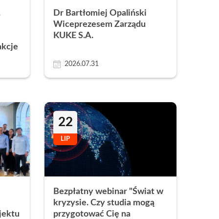
.
Dr Bartłomiej Opaliński
Obcych
apytania ofertowe
Wiceprezesem Zarządu
KUKE S.A.
 obcych i egzaminy językowe
a
akcje
Łazarskiego
2026.07.31
22
LIP
ultury Polskiej
ego i Sportu
Bezpłatny webinar "Świat w
kryzysie. Czy studia mogą
jektu
przygotować Cię na