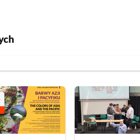
ych
4