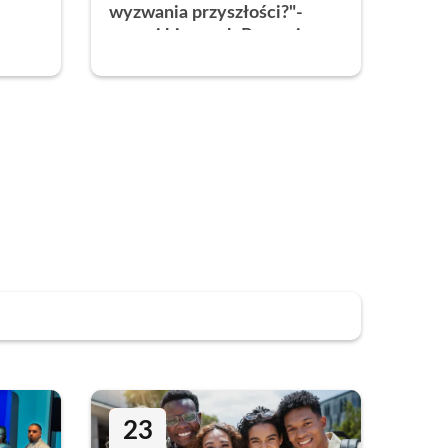
wyzwania przyszłości?"-
poznaj kierunek Prawo i
bezpieczeństwo
międzynarodowe
23