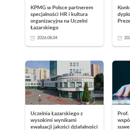
KPMG w Polsce partnerem
Konku
specjalności HR i kultura
dypl
organizacyjna na Uczelni
Prez
Łazarskiego
2026.08.04
20
Uczelnia Łazarskiego z
Prof.
wysokimi wynikami
współ
ewaluacji jakości działalności
suwe