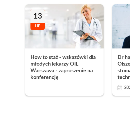
13
LIP
How to staż - wskazówki dla
Dr ha
młodych lekarzy OIL
Olsz
Warszawa - zaproszenie na
stoma
konferencję
techn
20