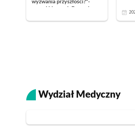
wyzwania przyszłości?"-
poznaj kierunek Prawo i
20
bezpieczeństwo
międzynarodowe
Wydział Medyczny