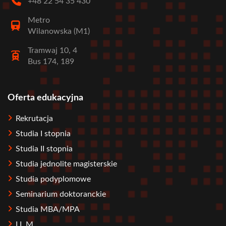
+48 22 54 35 430
Metro
Wilanowska (M1)
Tramwaj 10, 4
Bus 174, 189
Oferta edukacyjna
Stopka
Rekrutacja
Studia I stopnia
Studia II stopnia
Studia jednolite magisterskie
Studia podyplomowe
Seminarium doktoranckie
Studia MBA/MPA
LL.M.