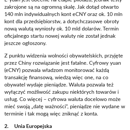
E-yuan jest obecnie na etapie pilotażu, jednak testy
zakrojone są na ogromną skalę. Jak dotąd otwarto
140 mln indywidualnych kont eCNY oraz ok. 10 mln
kont dla przedsiębiorstw, a dotychczasowe obroty
nową walutą wyniosły ok. 10 mld dolarów. Termin
oficjalnego startu nowej waluty nie został jednak
jeszcze ogłoszony.
Z punktu widzenia wolności obywatelskich, przyjęte
przez Chiny rozwiązanie jest fatalne. Cyfrowy yuan
(eCNY) pozwala władzom monitorować każdą
transakcję finansową, wiedzą więc one, na co
obywatel wydaje pieniądze. Waluta pozwala też
wyłączyć możliwość zakupu niektórych towarów i
usług. Co więcej – cyfrowa waluta docelowo może
mieć swoją „datę ważności”, pieniądze nie wydane w
terminie i tak mogą więc zniknąć z konta.
2. Unia Europejska