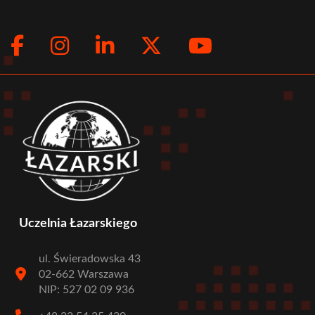
Facebook
Instagram
LinkedIn
Twitter
Youtub
Social
menu
Uczelnia Łazarskiego
ul. Świeradowska 43
02-662 Warszawa
NIP: 527 02 09 936