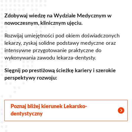
Zdobywaj wiedzę na Wydziale Medycznym w
Z
nowoczesnym, klinicznym ujęciu.
u
Rozwijaj umiejętności pod okiem doświadczonych
R
lekarzy, zyskaj solidne podstawy medyczne oraz
s
intensywne przygotowanie praktyczne do
p
wykonywania zawodu lekarza-dentysty.
o
Sięgnij po prestiżową ścieżkę kariery i szerokie
perspektywy rozwoju:
S
Poznaj bliżej kierunek Lekarsko-
dentystyczny