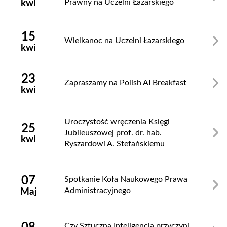
Prawny na Uczelni Łazarskiego
kwi
15
Wielkanoc na Uczelni Łazarskiego
kwi
23
Zapraszamy na Polish AI Breakfast
kwi
Uroczystość wręczenia Księgi
25
Jubileuszowej prof. dr. hab.
kwi
Ryszardowi A. Stefańskiemu
07
Spotkanie Koła Naukowego Prawa
Administracyjnego
Maj
Czy Sztuczna Inteligencja przyczyni