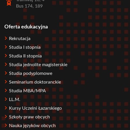
Bus 174, 189
Oferta edukacyjna
Stopka
Rekrutacja
Studia I stopnia
Studia II stopnia
Studia jednolite magisterskie
Studia podyplomowe
Seminarium doktoranckie
Studia MBA/MPA
LL.M.
Kursy Uczelni Łazarskiego
Szkoły praw obcych
Nauka języków obcych