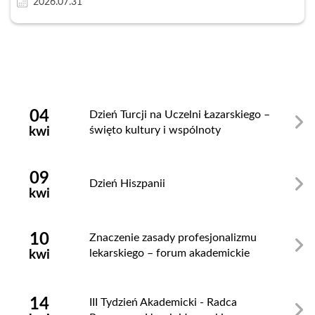
2026.07.31
Zamknij
04
Dzień Turcji na Uczelni Łazarskiego –
święto kultury i wspólnoty
kwi
09
Dzień Hiszpanii
kwi
10
Znaczenie zasady profesjonalizmu
lekarskiego – forum akademickie
kwi
14
III Tydzień Akademicki - Radca