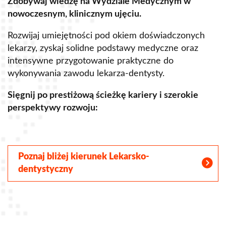
Zdobywaj wiedzę na Wydziale Medycznym w
Z
nowoczesnym, klinicznym ujęciu.
u
Rozwijaj umiejętności pod okiem doświadczonych
R
lekarzy, zyskaj solidne podstawy medyczne oraz
s
intensywne przygotowanie praktyczne do
p
wykonywania zawodu lekarza-dentysty.
o
Sięgnij po prestiżową ścieżkę kariery i szerokie
perspektywy rozwoju:
S
Poznaj bliżej kierunek Lekarsko-
dentystyczny