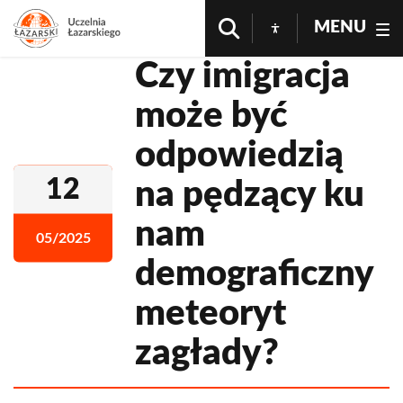
MENU
Czy imigracja
może być
odpowiedzią
12
na pędzący ku
nam
05/2025
demograficzny
meteoryt
zagłady?