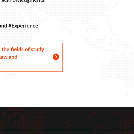
or acknowledgments!
 and #Experience
the fields of study
 Law and
r
tube