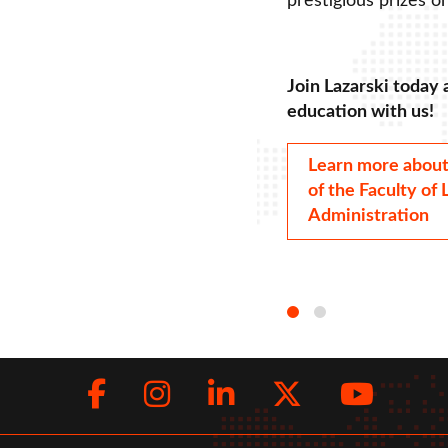
prestigious prizes 
Join Lazarski today
education with us!
Learn more about 
of the Faculty of
Administration
Facebook
Instagram
LinkedIn
Twitte
You
Social
menu