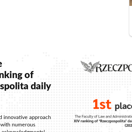
e
anking of
polita daily
 innovative approach
 with numerous