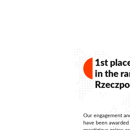
1st plac
in the r
Rzeczpos
Our engagement and
have been awarded