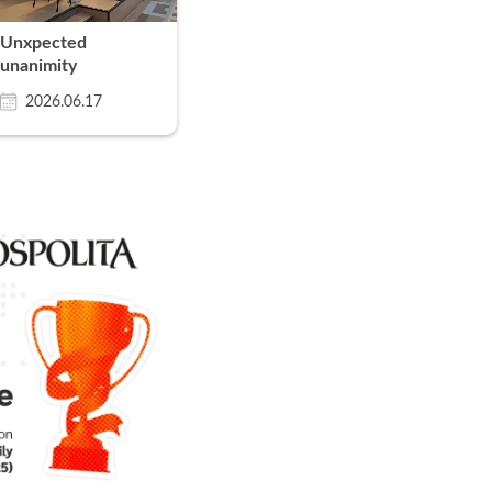
Unxpected
unanimity
2026.06.17
1st place
in the ranking of
Dziennik Gazeta
Prawna
Our engagement and innovative ap