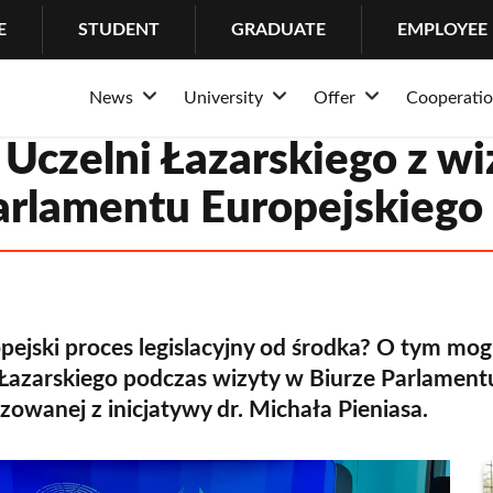
E
STUDENT
GRADUATE
EMPLOYEE
News
University
Offer
Cooperati
Rozwiń
Rozwiń
Rozwiń
News
About the University
Admission
Structur
Stud
 Uczelni Łazarskiego z wi
Events
Why Lazarski?
Educational offer of
Partner
Psych
arlamentu Europejskiego
History
Bachelor’s Degrees
Busines
Cente
Mission and tradition
Master’s Degrees
Internat
IT H
Rankings and awards
Long-cycle Master’s
Coopera
Suppo
pejski proces legislacyjny od środka? O tym mogl
University authorities
Postgraduate studie
Internsh
 Łazarskiego podczas wizyty w Biurze Parlament
Structure
PhDs
Erasmu
zowanej z inicjatywy dr. Michała Pieniasa.
Community
MBA
Campus
LL.M. in Transactio