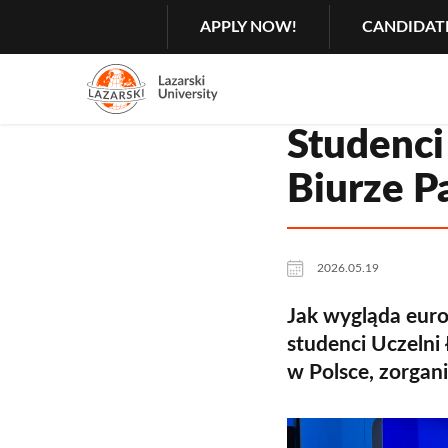
Search
GŁÓWNA
APPLY NOW!
CANDIDAT
MENU
NAWIGACJA
Menu
2
Studenci
Rozwiń
Biurze P
2026.05.19
Jak wygląda euro
studenci Uczelni
w Polsce, zorgani