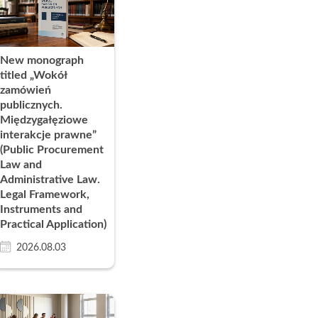
s
Research Clubs
nd language exams
New monograph
nt
titled „Wokół
Courses
zamówień
publicznych.
Międzygałęziowe
interakcje prawne”
(Public Procurement
Law and
Administrative Law.
Legal Framework,
Instruments and
Practical Application)
2026.08.03