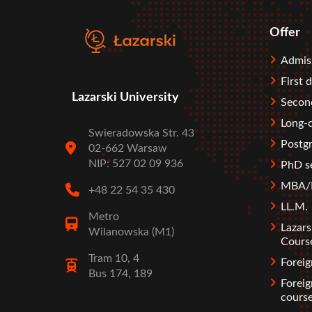
Offer
Stopka
Admis
First 
Lazarski University
Second
Long-c
Swieradowska Str. 43
Postgr
02-662 Warsaw
NIP: 527 02 09 936
PhD s
MBA/M
+48 22 54 35 430
LL.M.
Metro
Lazars
Wilanowska (M1)
Cours
Tram 10, 4
Forei
Bus 174, 189
Foreig
cours