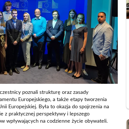
Contact
Foreign Law School
Language learning a
Faculty of Economics and Manageme
Lazarski University 
Faculty of Law and Administration
Faculty of Medicine
Center for Postgraduate Education
Foreign Language Centre (SJO)
Polish Language and Culture Centre
czestnicy poznali strukturę oraz zasady
Study of Physical Education
amentu Europejskiego, a także etapy tworzenia
Registrar's Office
ii Europejskiej. Była to okazja do spojrzenia na
ie z praktycznej perspektywy i lepszego
ów wpływających na codzienne życie obywateli.