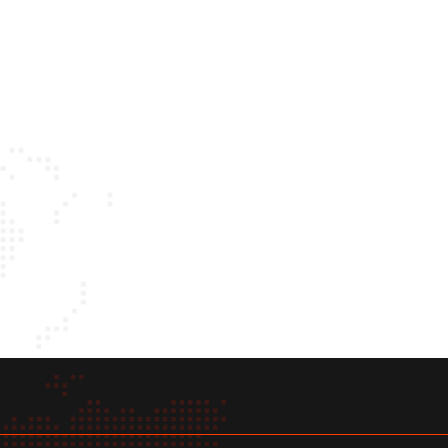
have been awarded with numerous
prestigious prizes or acknowledgme
Join Lazarski today and #Experienc
education with us!
Learn more about the fields of st
of the Faculty of Law and
Administration