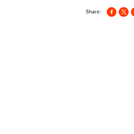
Opens in
Ope
Share: