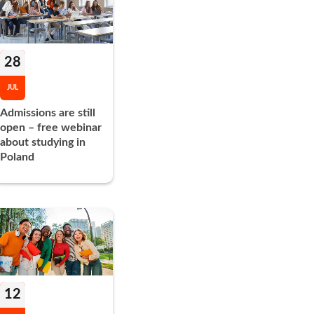
28
JUL
Admissions are still
open – free webinar
about studying in
Poland
12