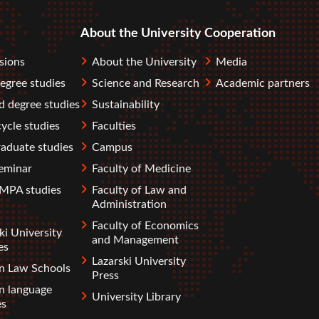
About the University
Cooperation
sions
About the University
Media
degree studies
Science and Research
Academic partners
 degree studies
Sustainability
ycle studies
Faculties
aduate studies
Campus
eminar
Faculty of Medicine
PA studies
Faculty of Law and
Administration
Faculty of Economics
ki University
and Management
es
Lazarski University
gn Law Schools
Press
n language
University Library
es