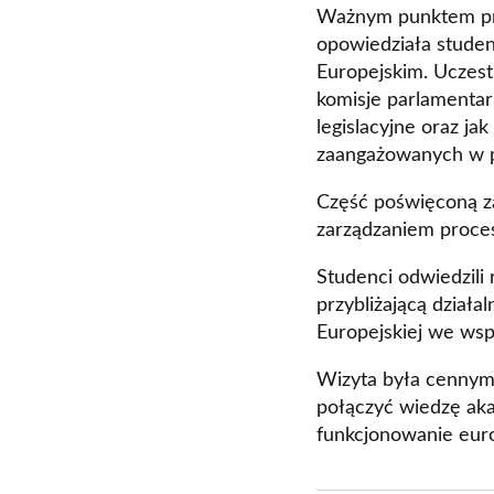
Ważnym punktem pro
opowiedziała stude
Europejskim. Uczestn
komisje parlamentar
legislacyjne oraz j
zaangażowanych w p
Część poświęconą za
zarządzaniem proces
Studenci odwiedzili
przybliżającą działa
Europejskiej we ws
Wizyta była cennym
połączyć wiedzę ak
funkcjonowanie europ