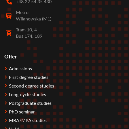
+48 22 54 35 430
Metro
Wilanowska (M1)
Tram 10, 4
Bus 174, 189
Offer
Stopka
Admissions
First degree studies
Second degree studies
Long-cycle studies
Postgraduate studies
PhD seminar
MBA/MPA studies