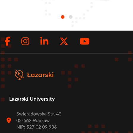
Facebook
Instagram
LinkedIn
Twitter
Youtub
Social
menu
Lazarski University
Swieradowska Str. 43
02-662 Warsaw
NIP: 527 02 09 936