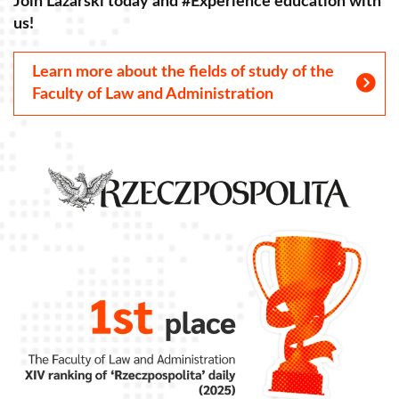
Join Lazarski today and #Experience education with
J
us!
u
Learn more about the fields of study of the
Faculty of Law and Administration