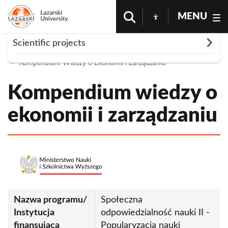
MENU
Rozwiń
Scientific projects
Homepage
Node
Kompendium Wiedzy o Ekonomii i Zarządzaniu
Projects
Implemented projects
Kompendium wiedzy o
Completed projects
ekonomii i zarządzaniu
Obraz
Nazwa programu/
Społeczna
Instytucja
odpowiedzialność nauki II -
finansująca
Popularyzacja nauki