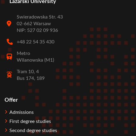
Lazarski University
Swieradowska Str. 43
02-662 Warsaw
NIP: 527 02 09 936
+48 22 54 35 430
Metro
Wilanowska (M1)
Tram 10, 4
Bus 174, 189
Offer
Stopka
Admissions
First degree studies
Second degree studies