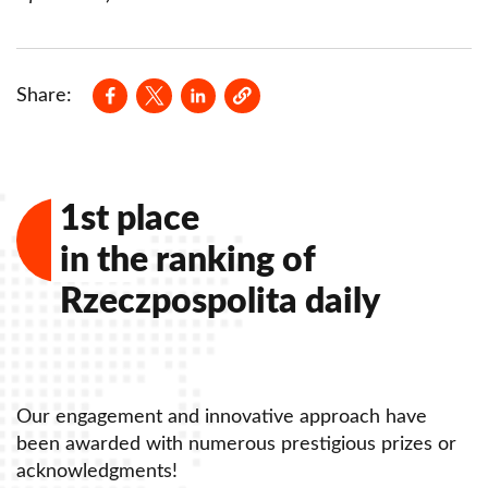
Opens in a new window
Opens in a new window
Opens in a new window
Share:
1st place
in the ranking of
Rzeczpospolita daily
Our engagement and innovative approach have
O
been awarded with numerous prestigious prizes or
b
acknowledgments!
a