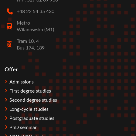
+48 22 54 35 430
Metro
Wilanowska (M1)
Tram 10, 4
Bus 174, 189
Offer
Stopka
Admissions
First degree studies
Second degree studies
Long-cycle studies
Postgraduate studies
PhD seminar