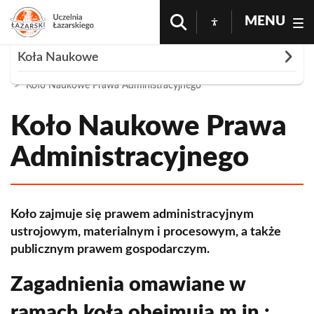
MENU
Rozwiń
Koła Naukowe
Strona Główna
Nauka i Badania
Koła Naukowe
Koło Naukowe Prawa Administracyjnego
Club of Political Science
Farmakologiczne Koło Naukowe
Koło Naukowe Prawa
Międzywydziałowe Koło Prawa Lotniczego i
Administracyjnego
Kosmicznego AVION
Dermatologiczne Koło Naukowe Uczelni
Łazarskiego
Koło zajmuje się prawem administracyjnym
ustrojowym, materialnym i procesowym, a także
Koło Naukowe Kryminalistyki OMNIA VERITAS
publicznym prawem gospodarczym.
Klub Studia Iucunda
Zagadnienia omawiane w
Koło Anestezjologii i Intensywnej Terapii
ramach koła obejmują m.in.: