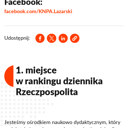
Koło Naukowe Postępowania Karnego 'UBI LEX
Facebook:
IBI POENTA'
facebook.com/KNPA.Lazarski
Koło Naukowe Prawa Podatkowego
Koło Naukowe - Prawo Handlowe
Opens in a new window
Opens in a new window
Opens in a new window
Udostępnij:
Koło Naukowe Zarządzania Projektami
Koło Naukowe Prawa Korporacyjnego
Koło Naukowe Prawa Administracyjnego
1. miejsce
SKN Neonatologii, Patologii i Intensywnej Terapii
w rankingu dziennika
Noworodka
Rzeczpospolita
Koło Naukowe Młodych Dyplomatów
Students Journal Club
Students’ Management Club
Jesteśmy ośrodkiem naukowo dydaktycznym, który