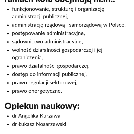
Koło Naukowe Media & Marketing
funkcjonowanie, strukturę i organizację
Koło Urologiczne
administracji publicznej,
Studenckie Koło Naukowe Chorób
administrację rządową i samorządową w Polsce,
Wewnętrznych "Bogoria"
postępowanie administracyjne,
sądownictwo administracyjne,
Studenckie Koło Naukowe BLAST
wolność działalności gospodarczej i jej
Studenckie Koło Naukowe Symulacji Medycznych
ograniczenia,
prawo działalności gospodarczej,
Koło Naukowe Prawa Kobiet
dostęp do informacji publicznej,
Koło Naukowe Prawa Własności Intelektualnej
prawo regulacji sektorowej,
Koło Naukowe Zrównoważonego rozwoju i
prawo energetyczne.
Społecznej Gospodarki Rynkowej
Opiekun naukowy:
Koło Naukowe Prawa Pracy
dr Angelika Kurzawa
SKN Narodowego Instytutu Kardiologii
dr Łukasz Nosarzewski
Koło Naukowe Finanse Osobiste