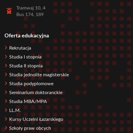
Tramwaj 10, 4
Bus 174, 189
Oferta edukacyjna
Stopka
Rekrutacja
Studia I stopnia
Studia II stopnia
Studia jednolite magisterskie
Studia podyplomowe
Seminarium doktoranckie
Studia MBA/MPA
LL.M.
Kursy Uczelni Łazarskiego
Szkoły praw obcych