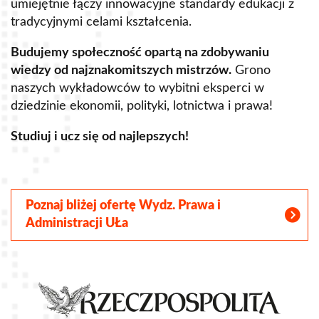
lista
umiejętnie łączy innowacyjne standardy edukacji z
tradycyjnymi celami kształcenia.
Youth Gaming Organisation
Budujemy społeczność opartą na zdobywaniu
ch
wiedzy od najznakomitszych mistrzów.
Grono
naszych wykładowców to wybitni eksperci w
dziedzinie ekonomii, polityki, lotnictwa i prawa!
Studiuj i ucz się od najlepszych!
C
Poznaj bliżej ofertę Wydz. Prawa i
Administracji UŁa