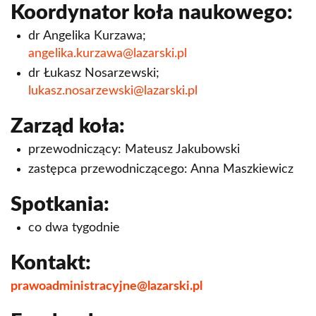
Koordynator koła naukowego:
Koło Naukowe Prawa Cywilnego CIVILIS
dr Angelika Kurzawa;
Koło Naukowe LITIGATOR
angelika.kurzawa@lazarski.pl
dr Łukasz Nosarzewski;
Koło Naukowe Finansowania Projektów Unijnych
lukasz.nosarzewski@lazarski.pl
Koło Naukowe Ginekologii i Położnictwa
Zarząd koła:
Koło Naukowe Metod Ilościowych
przewodniczący: Mateusz Jakubowski
Koło Naukowe Prawa Gospodarczego
zastępca przewodniczącego: Anna Maszkiewicz
Koło Naukowe Prawa Karnego EUNOMIA
Spotkania:
Koło Naukowe Prawa Nieruchomości
co dwa tygodnie
Koło Naukowe Prawa Ochrony Konkurencji i
Kontakt:
Konsumentów
prawoadministracyjne@lazarski.pl
Koło Naukowe Prawa Pracy