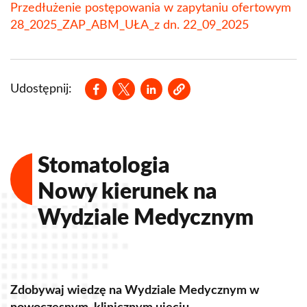
Przedłużenie postępowania w zapytaniu ofertowym
28_2025_ZAP_ABM_UŁA_z dn. 22_09_2025
Opens in a new window
Opens in a new window
Opens in a new window
Udostępnij:
Stomatologia
Nowy kierunek na
Wydziale Medycznym
Zdobywaj wiedzę na Wydziale Medycznym w
Z