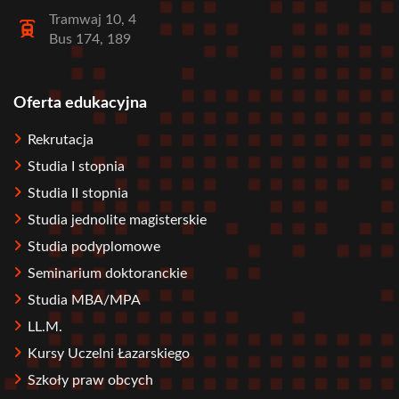
Tramwaj 10, 4
Bus 174, 189
Oferta edukacyjna
Stopka
Rekrutacja
Studia I stopnia
Studia II stopnia
Studia jednolite magisterskie
Studia podyplomowe
Seminarium doktoranckie
Studia MBA/MPA
LL.M.
Kursy Uczelni Łazarskiego
Szkoły praw obcych