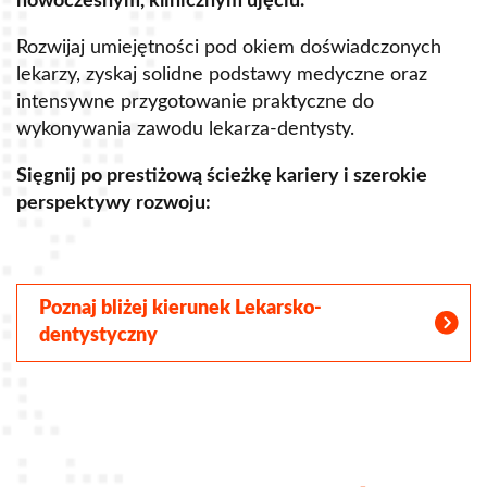
nowoczesnym, klinicznym ujęciu.
u
Rozwijaj umiejętności pod okiem doświadczonych
R
lekarzy, zyskaj solidne podstawy medyczne oraz
s
intensywne przygotowanie praktyczne do
p
wykonywania zawodu lekarza-dentysty.
o
Sięgnij po prestiżową ścieżkę kariery i szerokie
perspektywy rozwoju:
S
Poznaj bliżej kierunek Lekarsko-
dentystyczny