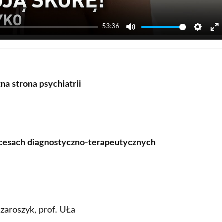
53:36
Mute
Settin
E
f
na strona psychiatrii
rocesach diagnostyczno-terapeutycznych
zaroszyk, prof. UŁa