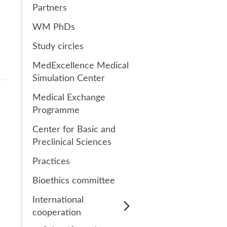
Partners
s
Research Clubs
WM PhDs
nd language exams
Study circles
nt
Courses
MedExcellence Medical
Simulation Center
Medical Exchange
Programme
Center for Basic and
Preclinical Sciences
Practices
Bioethics committee
International
cooperation