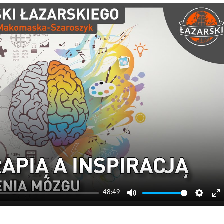
48:49
Mute
Settin
E
f