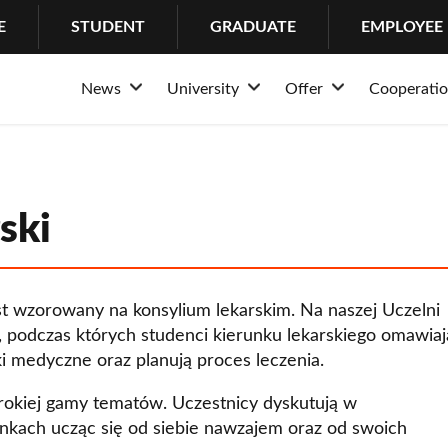
E
STUDENT
GRADUATE
EMPLOYEE
News
University
Offer
Cooperati
Rozwiń
Rozwiń
Rozwiń
News
About the University
Admission
Structur
Stud
Events
Why Lazarski?
Educational offer of
Partner
Psych
History
Bachelor’s Degrees
Busines
Cente
ski
Mission and tradition
Master’s Degrees
Internat
IT H
Rankings and awards
Long-cycle Master’s
Coopera
Suppo
st wzorowany na konsylium lekarskim. Na naszej Uczelni
University authorities
Postgraduate studie
Internsh
, podczas których studenci kierunku lekarskiego omawiaj
ki medyczne oraz planują proces leczenia.
Structure
PhDs
Erasmu
rokiej gamy tematów. Uczestnicy dyskutują w
Community
MBA
kach ucząc się od siebie nawzajem oraz od swoich
Campus
LL.M. in Transactio