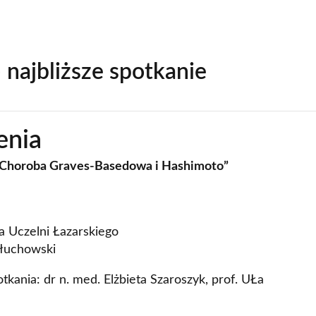
Contact
Foreign Law School
Language learning a
Faculty of Economics and Manageme
 najbliższe spotkanie
Lazarski University 
Faculty of Law and Administration
Faculty of Medicine
enia
Center for Postgraduate Education
Choroba Graves-Basedowa i Hashimoto”
Foreign Language Centre (SJO)
Polish Language and Culture Centre
Study of Physical Education
a Uczelni Łazarskiego
Głuchowski
Registrar's Office
kania: dr n. med. Elżbieta Szaroszyk, prof. UŁa