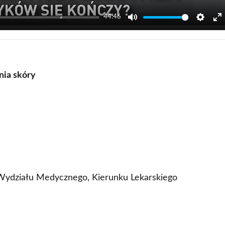
44:46
Mute
Settin
E
f
nia skóry
u Wydziału Medycznego, Kierunku Lekarskiego