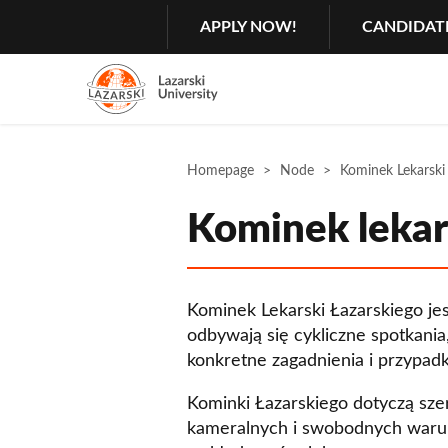
Search
GŁÓWNA
APPLY NOW!
CANDIDAT
MENU
NAWIGACJA
Menu
2
Rozwiń
Homepage
Node
Kominek Lekarski
Kominek lekar
Kominek Lekarski Łazarskiego je
odbywają się cykliczne spotkania
konkretne zagadnienia i przypad
Kominki Łazarskiego dotyczą sze
kameralnych i swobodnych warun