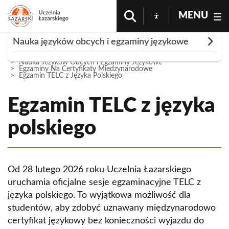
MENU
Rozwiń
Nauka języków obcych i egzaminy językowe
Strona Główna
Oferta
Nauka Jezykow Obcych i Egzaminy Jezykowe
Czy potrzebujesz kursu?
Egzaminy Na Certyfikaty Miedzynarodowe
Egzamin TELC z Języka Polskiego
Kursy języka polskiego jako obcego
Egzamin TELC z języka
Kursy indywidualne
Państwowe egzaminy certyfikatowe z języka
polskiego jako obcego
polskiego
Kursy semestralne dla studentów programu
Erasmus+
Egzaminy na certyfikaty międzynarodowe
Język polski dla początkujących | Roczny
Certyfikaty LanguageCert
Od 28 lutego 2026 roku Uczelnia Łazarskiego
LanguageCert Test of English (LTE) Listening
Język polski dla początkujących | Semestralny
TOLES - Test Of Legal English Skills
uruchamia oficjalne sesje egzaminacyjne TELC z
& Reading
języka polskiego. To wyjątkowa możliwość dla
Kursy do egzaminów państwowych
Egzamin TELC z języka polskiego
LanguageCert Test of English (LTE) Writing
studentów, aby zdobyć uznawany międzynarodowo
Kursy przygotowawcze na studia | roczne
certyfikat językowy bez konieczności wyjazdu do
LanguageCert Test of English (LTE) Speaking