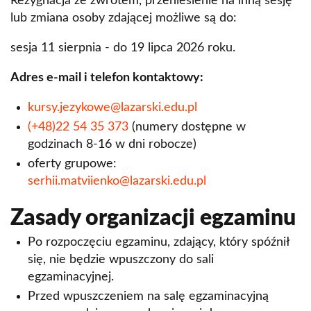
Rezygnacja ze zwrotem, przeniesienie na inną sesję
lub zmiana osoby zdającej możliwe są do:
sesja 11 sierpnia - do 19 lipca 2026 roku.
Adres e-mail i telefon kontaktowy:
kursy.jezykowe@lazarski.edu.pl
(+48)22 54 35 373
(numery dostępne w
godzinach 8-16 w dni robocze)
oferty grupowe:
serhii.matviienko@lazarski.edu.pl
Zasady organizacji egzaminu
Po rozpoczęciu egzaminu, zdający, który spóźnił
się, nie będzie wpuszczony do sali
egzaminacyjnej.
Przed wpuszczeniem na salę egzaminacyjną