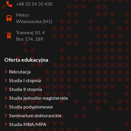
+48 22 54 35 430
Metro
Wilanowska (M1)
Tramwaj 10, 4
Bus 174, 189
Oferta edukacyjna
Stopka
Rekrutacja
Studia I stopnia
Studia II stopnia
Studia jednolite magisterskie
Studia podyplomowe
Seminarium doktoranckie
Studia MBA/MPA