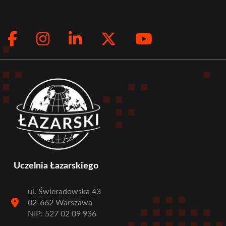
Facebook
Instagram
LinkedIn
Twitter
Youtub
Social
menu
Uczelnia Łazarskiego
ul. Świeradowska 43
02-662 Warszawa
NIP: 527 02 09 936