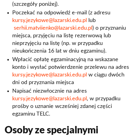
(szczegóły poniżej).
Poczekać na odpowiedź e-mail (z adresu
kursy.jezykowe@lazarski.edu.pl
lub
serhii.matviienko@lazarski.edu.pl
) o przyznaniu
miejsca, przyjęciu na listę rezerwową lub
nieprzyjęciu na listę (np. w przypadku
nieukończenia 16 lat w dniu egzaminu).
Wpłacić opłatę egzaminacyjną na wskazane
konto i wysłać potwierdzenie przelewu na adres
kursy.jezykowe@lazarski.edu.pl
w ciągu dwóch
dni od przyznania miejsca
Napisać niezwłocznie na adres
kursy.jezykowe@lazarski.edu.pl
, w przypadku
prośby o uznanie wcześniej zdanej części
egzaminu TELC.
Osoby ze specjalnymi