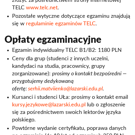
złożyć za pośrednictwem strony internetowej
TELC
www.telc.net
.
Pozostałe wytyczne dotyczące egzaminu znajdują
się w
regulaminie egzaminów TELC
.
Opłaty egzaminacyjne
Egzamin indywidualny TELC B1/B2: 1180 PLN
Ceny dla grup (studenci z innych uczelni,
kandydaci na studia, pracownicy, grupy
zorganizowane):
prosimy o kontakt bezpośredni —
przygotujemy dedykowaną
ofertę:
serhii.matviienko@lazarski.edu.pl
.
Kursanci i studenci UŁa: prosimy o kontakt email
kursy.jezykowe@lazarski.edu.pl
lub o zgłoszenie
się za pośrednictwem swoich lektorów języka
polskiego.
Powtórne wydanie certyfikatu, poprawa danych