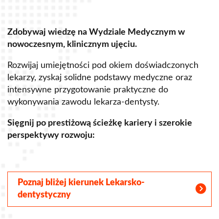
Zdobywaj wiedzę na Wydziale Medycznym w
Z
nowoczesnym, klinicznym ujęciu.
u
Rozwijaj umiejętności pod okiem doświadczonych
R
lekarzy, zyskaj solidne podstawy medyczne oraz
s
intensywne przygotowanie praktyczne do
p
wykonywania zawodu lekarza-dentysty.
o
Sięgnij po prestiżową ścieżkę kariery i szerokie
perspektywy rozwoju:
S
Poznaj bliżej kierunek Lekarsko-
dentystyczny