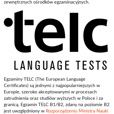
Kursy doskonalące
zewnętrznych ośrodków egzaminacyjnych.
Kursy przygotowawcze na studia | semestralne
LanguageCert International ESOL B2
Kursy E-learningowe
Kursy przygotowawcze na studia
Obraz
(Communicator)
Kursy indywidualne
Język angielski
Kursy semestralne dla studentów programu
LanguageCert Academic SELT
Erasmus+
Język polski
Egzaminy TELC (The European Language
Certificates) są jednymi z najpopularniejszych w
Europie, szeroko akceptowanymi w procesach
zatrudnienia oraz studiów wyższych w Polsce i za
granicą. Egzamin TELC B1/B2, zdany na poziomie B2
jest uwzględniony w
Rozporządzeniu Ministra Nauki