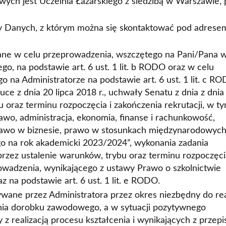
ch jest Uczelnia Łazarskiego z siedzibą w Warszawie, p
y Danych, z którym można się skontaktować pod adrese
ne w celu przeprowadzenia, wszczętego na Pani/Pana 
, na podstawie art. 6 ust. 1 lit. b RODO oraz w celu
na Administratorze na podstawie art. 6 ust. 1 lit. c RO
ce z dnia 20 lipca 2018 r., uchwały Senatu z dnia z dnia
 oraz terminu rozpoczęcia i zakończenia rekrutacji, w t
rawo, administracja, ekonomia, finanse i rachunkowość,
rawo w biznesie, prawo w stosunkach międzynarodowych
ego na rok akademicki 2023/2024”, wykonania zadania
rzez ustalenie warunków, trybu oraz terminu rozpoczęci
rowadzenia, wynikającego z ustawy Prawo o szkolnictwie
z na podstawie art. 6 ust. 1 lit. e RODO.
ne przez Administratora przez okres niezbędny do real
nia dorobku zawodowego, a w sytuacji pozytywnego
 z realizacją procesu kształcenia i wynikających z przep