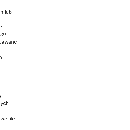
h lub
az
gu.
ddawane
h
w
nych
we, ile