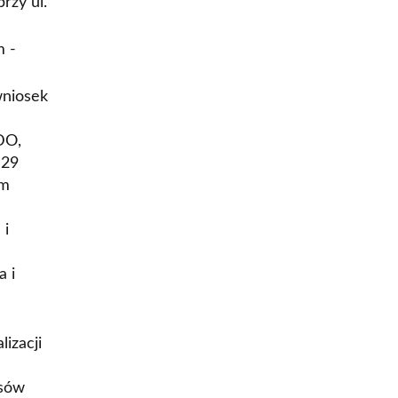
rzy ul.
m -
wniosek
DO,
 29
ym
 i
a i
izacji
isów