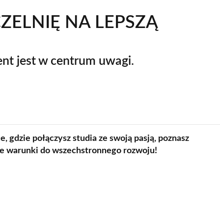
ZELNIĘ NA LEPSZĄ
Kontakt
Szkoły Praw 
Z
Nauka języków
Wydz. Ekonomii i Zarządzani
Kursy Uczelni 
ent jest w centrum uwagi.
Wydz. Prawa i Administracji
Wydział Medyczny
Lazarski Executive Education
Studium Języków Obcych
e, gdzie połączysz studia ze swoją pasją, poznasz
Centrum Nauczania Języka i K
ne warunki do wszechstronnego rozwoju!
Studium Wychowania Fizyczn
Dziekanat