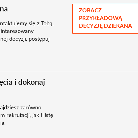
ana
ZOBACZ
PRZYKŁADOWĄ
ntaktujemy się z Tobą,
DECYZJĘ DZIEKANA
zainteresowany
ej decyzji, postępuj
cia i dokonaj
najdziesz zarówno
rekrutacji, jak i listę
ia.