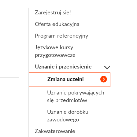
Rozwiń
Obcych
apytania ofertowe
Zarejestruj się!
 obcych i egzaminy językowe
Oferta edukacyjna
a
Łazarskiego
Program referencyjny
Językowe kursy
przygotowawcze
Uznanie i przeniesienie
Zmiana uczelni
ultury Polskiej
Uznanie pokrywających
ego i Sportu
się przedmiotów
Uznanie dorobku
zawodowego
Zakwaterowanie