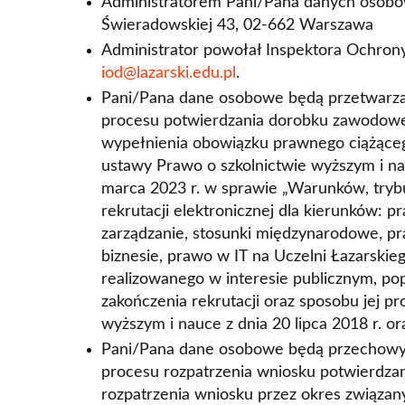
Administratorem Pani/Pana danych osobowy
Świeradowskiej 43, 02-662 Warszawa
Administrator powołał Inspektora Ochron
iod@lazarski.edu.pl
.
Pani/Pana dane osobowe będą przetwarza
procesu potwierdzania dorobku zawodowego
wypełnienia obowiązku prawnego ciążącego 
ustawy Prawo o szkolnictwie wyższym i nau
marca 2023 r. w sprawie „Warunków, trybu
rekrutacji elektronicznej dla kierunków: p
zarządzanie, stosunki międzynarodowe, p
biznesie, prawo w IT na Uczelni Łazarski
realizowanego w interesie publicznym, pop
zakończenia rekrutacji oraz sposobu jej p
wyższym i nauce z dnia 20 lipca 2018 r. ora
Pani/Pana dane osobowe będą przechowywa
procesu rozpatrzenia wniosku potwierdza
rozpatrzenia wniosku przez okres związany