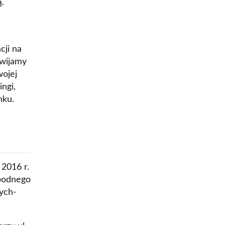
ą.
cji na
zwijamy
ojej
ngi,
nku.
 2016 r.
obodnego
ych-