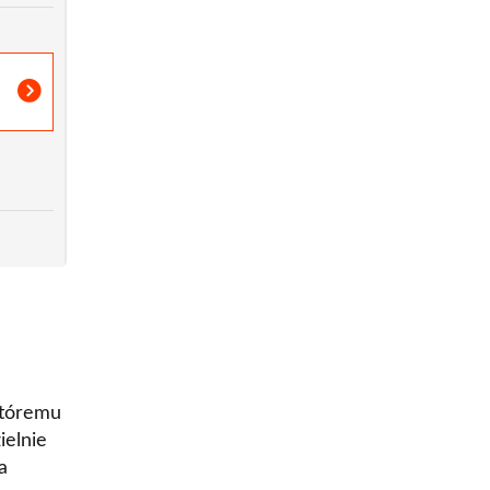
któremu
ielnie
a