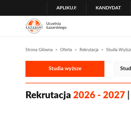
Szukaj
GŁÓWNA
MENU
APLIKUJ!
KANDYDAT
NAWIGACJA
Menu
2
Rozwiń
Strona Główna
Oferta
Rekrutacja
Studia Wyższ
Studia wyższe
Stud
Rekrutacja
2026 - 2027