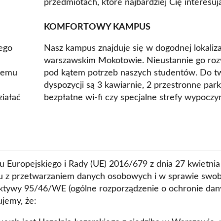
przedmiotach, które najbardziej Cię interesuj
KOMFORTOWY KAMPUS
ego
Nasz kampus znajduje się w dogodnej lokaliza
warszawskim Mokotowie. Nieustannie go ro
 temu
pod kątem potrzeb naszych studentów. Do tw
dyspozycji są 3 kawiarnie, 2 przestronne parki
ziałać
bezpłatne wi-fi czy specjalne strefy wypoczy
 Europejskiego i Rady (UE) 2016/679 z dnia 27 kwietnia
ku z przetwarzaniem danych osobowych i w sprawie sw
ektywy 95/46/WE (ogólne rozporządzenie o ochronie dan
ujemy, że: