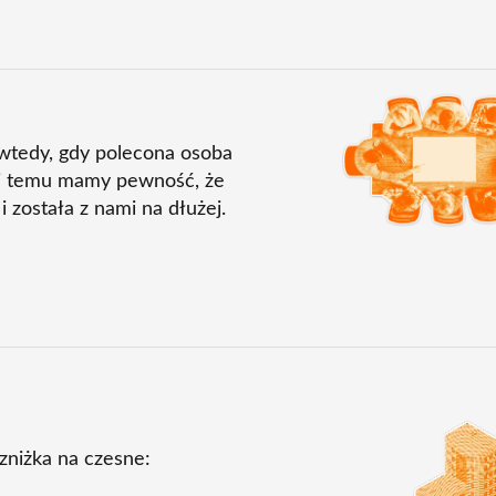
Obraz
 wtedy, gdy polecona osoba
ki temu mamy pewność, że
 została z nami na dłużej.
Obraz
zniżka na czesne: