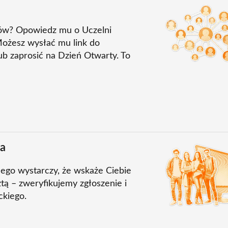
Obraz
iów? Opowiedz mu o Uczelni
Możesz wysłać mu link do
lub zaprosić na Dzień Otwarty. To
Obraz
ia
nego wystarczy, że wskaże Ciebie
tą – zweryfikujemy zgłoszenie i
ckiego.