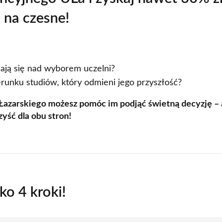
na czesne!
Kontakt
Szkoły Praw 
Z
Nauka języków
Wydz. Ekonomii i Zarządzani
Kursy Uczelni 
Wydz. Prawa i Administracji
ają się nad wyborem uczelni?
erunku studiów, który odmieni jego przyszłość?
Wydział Medyczny
azarskiego możesz pomóc im podjąć świetną decyzję – 
Lazarski Executive Education
yść dla obu stron!
Studium Języków Obcych
Centrum Nauczania Języka i K
Studium Wychowania Fizyczn
Dziekanat
lko 4 kroki!