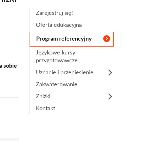
Rozwiń
Obcych
apytania ofertowe
Zarejestruj się!
 obcych i egzaminy językowe
Oferta edukacyjna
a
Łazarskiego
Program referencyjny
Językowe kursy
przygotowawcze
a sobie
Uznanie i przeniesienie
Zmiana uczelni
Zakwaterowanie
ultury Polskiej
Uznanie pokrywających
Zniżki
ego i Sportu
się przedmiotów
Stypendium Naukowe
Kontakt
Uznanie dorobku
Łazarskiego
zawodowego