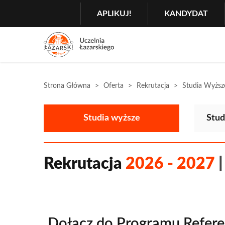
Szukaj
GŁÓWNA
MENU
APLIKUJ!
KANDYDAT
NAWIGACJA
Menu
2
Rozwiń
Strona Główna
Oferta
Rekrutacja
Studia Wyższ
Studia wyższe
Stud
Rekrutacja
2026 - 2027
Dołącz do Programu Referen