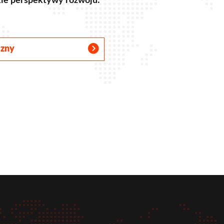
okie perspektywy rozwoju:
czny
r
tube