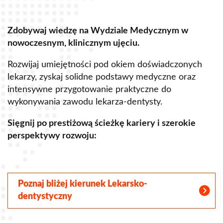
Zdobywaj wiedzę na Wydziale Medycznym w
Z
nowoczesnym, klinicznym ujęciu.
u
Rozwijaj umiejętności pod okiem doświadczonych
R
lekarzy, zyskaj solidne podstawy medyczne oraz
s
intensywne przygotowanie praktyczne do
p
wykonywania zawodu lekarza-dentysty.
o
Sięgnij po prestiżową ścieżkę kariery i szerokie
perspektywy rozwoju:
S
Poznaj bliżej kierunek Lekarsko-
dentystyczny