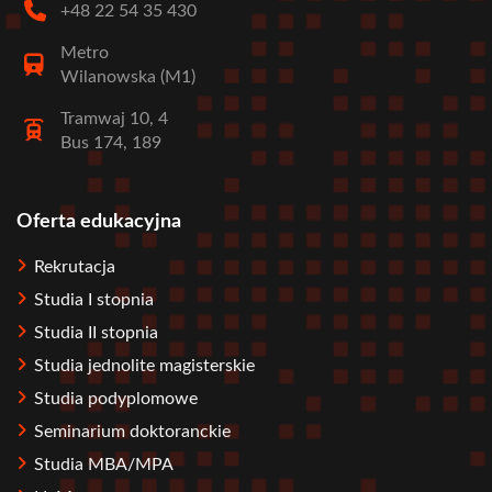
+48 22 54 35 430
Metro
Wilanowska (M1)
Tramwaj 10, 4
Bus 174, 189
Oferta edukacyjna
Stopka
Rekrutacja
Studia I stopnia
Studia II stopnia
Studia jednolite magisterskie
Studia podyplomowe
Seminarium doktoranckie
Studia MBA/MPA