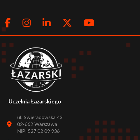
Facebook
Instagram
LinkedIn
Twitter
Youtub
Social
menu
Uczelnia Łazarskiego
ul. Świeradowska 43
02-662 Warszawa
NIP: 527 02 09 936