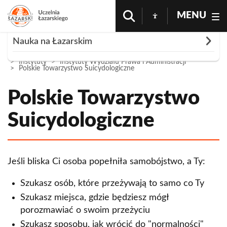
MENU
Rozwiń
Nauka na Łazarskim
Strona Główna
Nauka i Badania
Nauka Na Łazarskim
Instytuty
Instytuty Wydziału Prawa i Administracji
Instytuty
Polskie Towarzystwo Suicydologiczne
Instytuty Wydziału Ekonomii i Zarządzania
Polskie Towarzystwo
Instytut gospodarki amerykańskiej i
Instytut Zarządzania w Ochronie Zdrowia
stosunków transatlantyckich
Suicydologiczne
Instytuty Wydziała Prawa i Administracji
Centrum Logistyki i Innowacji
Instytut Prawa Upadłościowego i
Centrum Technologii Blockchain
Restrukturyzacyjnego oraz Badań nad
Jeśli bliska Ci osoba popełniła samobójstwo, a Ty:
Niewypłacalnością
Szukasz osób, które przeżywają to samo co Ty
Instytut Prawa Zamówień Publicznych
Szukasz miejsca, gdzie będziesz mógł
Polskie Towarzystwo Suicydologiczne
porozmawiać o swoim przeżyciu
Szukasz sposobu, jak wrócić do "normalności"