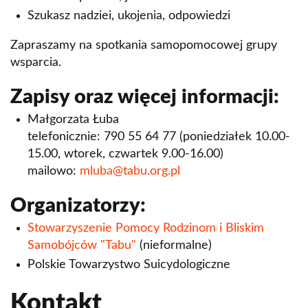
Instytut Prawa Lotniczego i Kosmicznego
Szukasz nadziei, ukojenia, odpowiedzi
Instytut Prawa Nowych Technologii i
Zapraszamy na spotkania samopomocowej grupy
Ochrony Danych Osobowych
wsparcia.
Zapisy oraz więcej informacji:
Małgorzata Łuba
telefonicznie: 790 55 64 77 (poniedziałek 10.00-
15.00, wtorek, czwartek 9.00-16.00)
mailowo:
mluba@tabu.org.pl
Organizatorzy:
Stowarzyszenie Pomocy Rodzinom i Bliskim
Samobójców "Tabu"
(nieformalne)
Polskie Towarzystwo Suicydologiczne
Kontakt