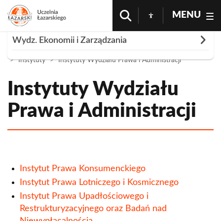
MENU
Rozwiń
Wydz. Ekonomii i Zarządzania
Strona Główna
Nauka i Badania
Nauka Na Łazarskim
Instytuty
Instytuty Wydziału Prawa i Administracji
Faculty Programmes
Doktoraty WEiZ
Instytuty Wydziału
Instytuty Wydziału Prawa i Administracji
Prawa i Administracji
Koła naukowe WEiZ
Praktyki WEiZ
Praktyka indywidualna
Kontakt - Wydział Ekonomii i Zarządzania
Instytut Prawa Konsumenckiego
Działalność gospodarcza
Instytut Prawa Lotniczego i Kosmicznego
Instytut Prawa Upadłościowego i
Praca zawodowa
Restrukturyzacyjnego oraz Badań nad
Praktyka w ramach programu Erasmus+