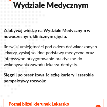
Wydziale Medycznym
Zdobywaj wiedzę na Wydziale Medycznym w
Z
nowoczesnym, klinicznym ujęciu.
u
Rozwijaj umiejętności pod okiem doświadczonych
R
lekarzy, zyskaj solidne podstawy medyczne oraz
s
intensywne przygotowanie praktyczne do
p
wykonywania zawodu lekarza-dentysty.
o
Sięgnij po prestiżową ścieżkę kariery i szerokie
perspektywy rozwoju:
S
Poznaj bliżej kierunek Lekarsko-