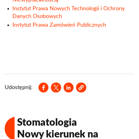
Niewypłacalnością
Instytut Prawa Nowych Technologii i Ochrony
Danych Osobowych
Instytut Prawa Zamówień Publicznych
Opens in a new window
Opens in a new window
Opens in a new window
Udostępnij:
Stomatologia
Nowy kierunek na