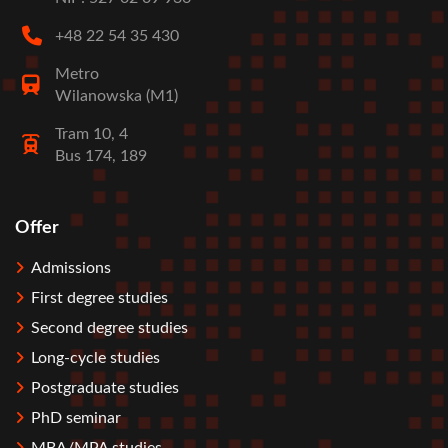
+48 22 54 35 430
Metro
Wilanowska (M1)
Tram 10, 4
Bus 174, 189
Offer
Stopka
Admissions
First degree studies
Second degree studies
Long-cycle studies
Postgraduate studies
PhD seminar