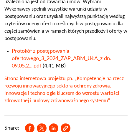
uzależniona jest od zawarcia umów. Wybrani
Wykonawcy spełnili wszystkie warunki udziału w
postępowaniu oraz uzyskali najwyższą punktację według
kryteriów oceny ofert określonych w postępowaniu dla
części zamówienia w ramach których przedłożyli oferty w
postępowaniu.
Dokument
Protokół z postępowania
ofertowego_3_2024_ZAP_ABM_UŁA_z dn.
09.05.2....pdf
(4.41 MB)
Strona internetowa projektu pn. „Kompetencje na rzecz
rozwoju innowacyjnego sektora ochrony zdrowia.
Innowacje i technologie kluczem do wzrostu wartości
zdrowotnej i budowy zrównoważonego systemu”
Opens in a new window
Opens in a new window
Opens in a new window
Share: