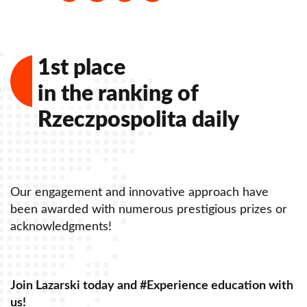
1st place
in the ranking of
Rzeczpospolita daily
Our engagement and innovative approach have
O
been awarded with numerous prestigious prizes or
b
acknowledgments!
a
Join Lazarski today and #Experience education with
J
us!
u