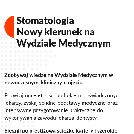
Stomatologia
Nowy kierunek na
Wydziale Medycznym
Zdobywaj wiedzę na Wydziale Medycznym w
Z
nowoczesnym, klinicznym ujęciu.
u
Rozwijaj umiejętności pod okiem doświadczonych
R
lekarzy, zyskaj solidne podstawy medyczne oraz
s
intensywne przygotowanie praktyczne do
p
wykonywania zawodu lekarza-dentysty.
o
Sięgnij po prestiżową ścieżkę kariery i szerokie