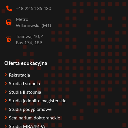
+48 22 54 35 430
Metro
Wilanowska (M1)
Tramwaj 10, 4
Bus 174, 189
Oferta edukacyjna
Stopka
Rekrutacja
Studia I stopnia
Studia II stopnia
Studia jednolite magisterskie
Studia podyplomowe
Seminarium doktoranckie
Studia MBA/MPA