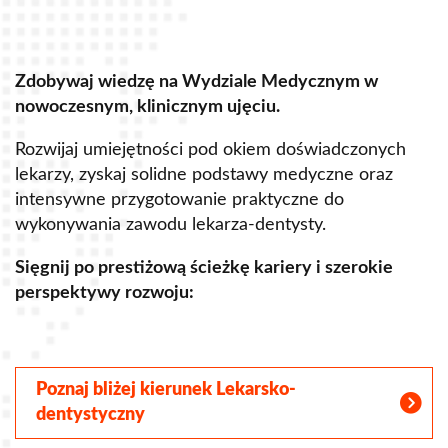
Zdobywaj wiedzę na Wydziale Medycznym w
Z
nowoczesnym, klinicznym ujęciu.
u
Rozwijaj umiejętności pod okiem doświadczonych
R
lekarzy, zyskaj solidne podstawy medyczne oraz
s
intensywne przygotowanie praktyczne do
p
wykonywania zawodu lekarza-dentysty.
o
Sięgnij po prestiżową ścieżkę kariery i szerokie
perspektywy rozwoju:
S
Poznaj bliżej kierunek Lekarsko-
dentystyczny