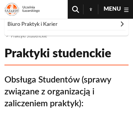
MENU
Rozwiń
Biuro Praktyk i Karier
Strona Główna
Współpraca
Biuro Praktyk i Karier
Praktyki Studenckie
Praktyki studenckie
Praktyki studenckie
Oferty pracy i praktyk dla studentów UŁa
Konkurs "Praktykant Roku"
Praktyki WM
Obsługa Studentów (sprawy
Praktyki WEiZ
związane z organizacją i
WPiA Internships
zaliczeniem praktyk):
Strefa dla pracodawców