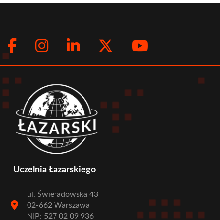
Facebook
Instagram
LinkedIn
Twitter
Youtub
Social
menu
Uczelnia Łazarskiego
ul. Świeradowska 43
02-662 Warszawa
NIP: 527 02 09 936