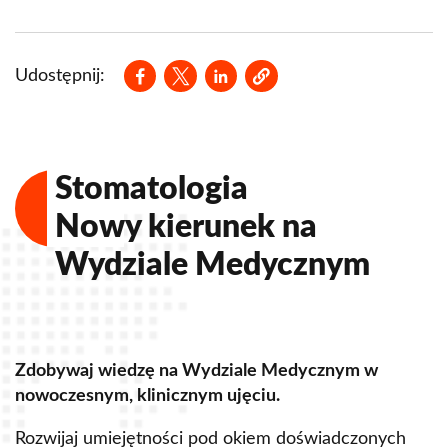
Opens in a new window
Opens in a new window
Opens in a new window
Udostępnij:
Stomatologia
Nowy kierunek na
Wydziale Medycznym
Zdobywaj wiedzę na Wydziale Medycznym w
Z
nowoczesnym, klinicznym ujęciu.
u
Rozwijaj umiejętności pod okiem doświadczonych
R