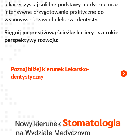
lekarzy, zyskaj solidne podstawy medyczne oraz
s
intensywne przygotowanie praktyczne do
p
wykonywania zawodu lekarza-dentysty.
o
Sięgnij po prestiżową ścieżkę kariery i szerokie
perspektywy rozwoju:
S
Poznaj bliżej kierunek Lekarsko-
dentystyczny