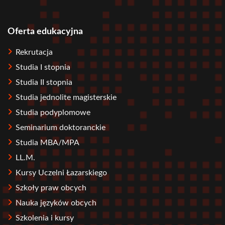
Oferta edukacyjna
Stopka
Rekrutacja
Studia I stopnia
Studia II stopnia
Studia jednolite magisterskie
Studia podyplomowe
Seminarium doktoranckie
Studia MBA/MPA
LL.M.
Kursy Uczelni Łazarskiego
Szkoły praw obcych
Nauka języków obcych
Szkolenia i kursy