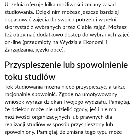
Wsparcie dla pracowników Uczelni Łazarskiego
Uczelnia oferuje kilka możliwości zmiany zasad
studiowania. Dzięki nim możesz jeszcze bardziej
Pomoc psychologiczna
dopasować zajęcia do swoich potrzeb i w pełni
Dostępność informacyjno-komunikacyjna i
skorzystać z wybranych przez Ciebie zajęć. Możesz
cyfrowa Uczelni Łazarskiego
też otrzymać dodatkowo dostęp do wybranych zajęć
on-line (przedmioty na Wydziale Ekonomii i
Dostępna Biblioteka
Zarządzania, języki obce).
CWiRD Kontakt
Przyspieszenie lub spowolnienie
Dostępność architektoniczna Uczelni Łazarskiego
toku studiów
Tok studiowania można nieco przyspieszyć, a także
racjonalnie spowolnić. Zgodę na umotywowany
wniosek wyraża dziekan Twojego wydziału. Pamiętaj,
że dziekan może nie udzielić zgody, jeśli nie ma
możliwości organizacyjnych lub prawnych dla
realizacji studiów w sposób przyspieszony lub
spowolniony. Pamiętaj, że zmiana tego typu może