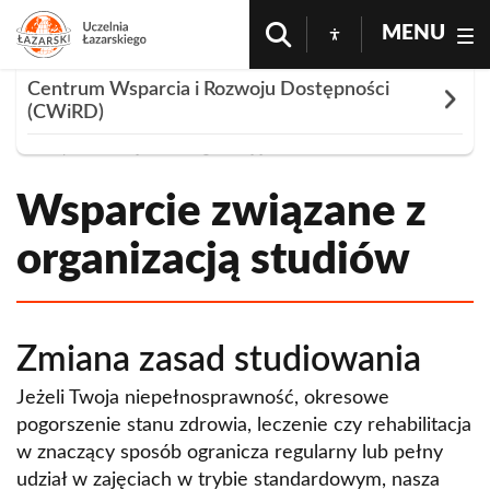
MENU
Centrum Wsparcia i Rozwoju Dostępności
Rozwiń
(CWiRD)
Strona Główna
Pomoc
Wsparcie Dla Studentów Ze Szczególnymi Potrzebami
Wsparcie Związane z Organizacją Studiów
O Centrum
Wsparcie związane z
O projekcie
Wsparcie dla studentów ze szczególnymi
organizacją studiów
potrzebami
Wsparcie związane z organizacją studiów
Zmiana zasad studiowania
Pozostałe wsparcie oferowane przez Uczelnię
Łazarskiego
Jeżeli Twoja niepełnosprawność, okresowe
pogorszenie stanu zdrowia, leczenie czy rehabilitacja
Wsparcie procesu kształcenia
w znaczący sposób ogranicza regularny lub pełny
udział w zajęciach w trybie standardowym, nasza