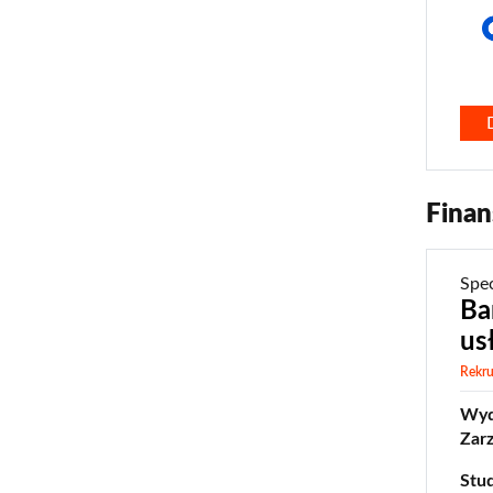
0
Finan
Spe
Ba
us
Rekru
Wydz
Zar
Stud