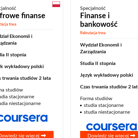
cjalność
Specjalność
frowe finanse
Finanse i
bankowość
tacja trwa
Rekrutacja trwa
iał Ekonomii i
ządzania
Wydział Ekonomii i
Zarządzania
ia II stopnia
Studia II stopnia
yk wykładowy polski
Język wykładowy polski
 trwania studiów 2 lata
Czas trwania studiów 2 lat
ma studiów
udia stacjonarne
Forma studiów
udia niestacjonarne
studia stacjonarne
studia niestacjonarne
0
Dowiedz się więcej
Dowiedz się więcej