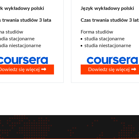
yk wykładowy polski
Język wykładowy polski
 trwania studiów 3 lata
Czas trwania studiów 3 lat
ma studiów
Forma studiów
udia stacjonarne
studia stacjonarne
udia niestacjonarne
studia niestacjonarne
0
Dowiedz się więcej
Dowiedz się więcej
r
tube