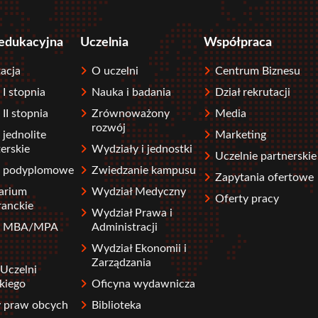
 edukacyjna
Uczelnia
Współpraca
acja
O uczelni
Centrum Biznesu
 I stopnia
Nauka i badania
Dział rekrutacji
 II stopnia
Zrównoważony
Media
rozwój
 jednolite
Marketing
erskie
Wydziały i jednostki
Uczelnie partnerskie
a podyplomowe
Zwiedzanie kampusu
Zapytania ofertowe
arium
Wydział Medyczny
Oferty pracy
ranckie
Wydział Prawa i
ia MBA/MPA
Administracji
Wydział Ekonomii i
Zarządzania
Uczelni
kiego
Oficyna wydawnicza
y praw obcych
Biblioteka