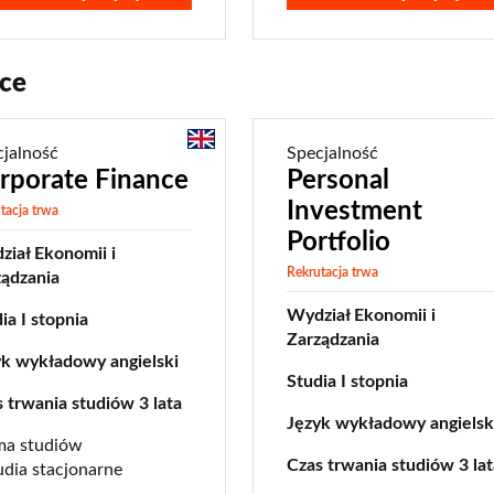
ce
cjalność
Specjalność
rporate Finance
Personal
Investment
tacja trwa
Portfolio
iał Ekonomii i
Rekrutacja trwa
ządzania
Wydział Ekonomii i
ia I stopnia
Zarządzania
yk wykładowy angielski
Studia I stopnia
 trwania studiów 3 lata
Język wykładowy angielsk
ma studiów
Czas trwania studiów 3 lat
udia stacjonarne