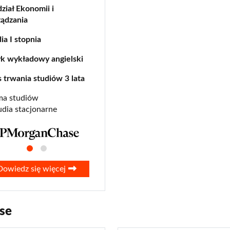
iał Ekonomii i
Kontakt
Szkoły Praw 
Z
ządzania
Nauka języków
ia I stopnia
Wydz. Ekonomii i Zarządzani
Kursy Uczelni 
yk wykładowy angielski
Wydz. Prawa i Administracji
 trwania studiów 3 lata
Wydział Medyczny
ma studiów
Lazarski Executive Education
udia stacjonarne
Studium Języków Obcych
Centrum Nauczania Języka i K
Studium Wychowania Fizyczn
Dowiedz się więcej
Dziekanat
se