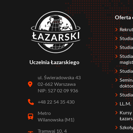
Oferta
Stopka
Rekrut
Studia
Studia
Studia
Uczelnia Łazarskiego
magist
Studi
ul. Świeradowska 43
Semin
02-662 Warszawa
dokto
NIP: 527 02 09 936
Stud
+48 22 54 35 430
LL.M.
Kursy 
Metro
Łazars
Wilanowska (M1)
Szkoł
Tramwaj 10, 4