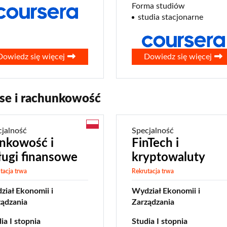
Forma studiów
studia stacjonarne
0
Dowiedz się więcej
Dowiedz się więcej
se i rachunkowość
cjalność
Specjalność
nkowość i
FinTech i
ługi finansowe
kryptowaluty
tacja trwa
Rekrutacja trwa
iał Ekonomii i
Wydział Ekonomii i
ządzania
Zarządzania
ia I stopnia
Studia I stopnia