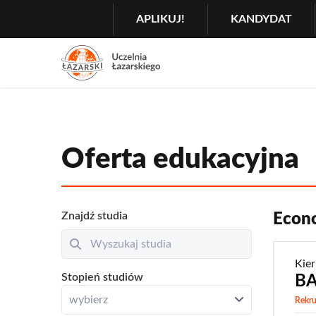
Szukaj
GŁÓWNA
APLIKUJ!
KANDYDAT
MENU
NAWIGACJA
Menu
2
Rozwiń
Oferta edukacyjna
Znajdź studia
Econ
Kie
Resetuj
Otwórz
Stopień studiów
BA
Zamknij
wybierz
wybierz
Rekru