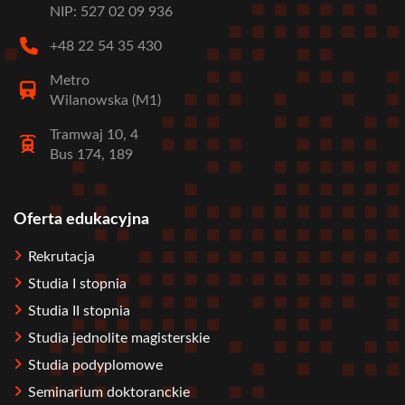
NIP: 527 02 09 936
+48 22 54 35 430
Metro
Wilanowska (M1)
Tramwaj 10, 4
Bus 174, 189
Oferta edukacyjna
Stopka
Rekrutacja
Studia I stopnia
Studia II stopnia
Studia jednolite magisterskie
Studia podyplomowe
Seminarium doktoranckie