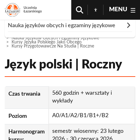
MENU
Rozwiń
Nauka języków obcych i egzaminy językowe
Strona Główna
Oferta
Nauka Języków Obcych i Egzaminy Językowe
Czy potrzebujesz kursu?
Kursy Języka Polskiego Jako Obcego
Kursy Przygotowawcze Na Studia | Roczne
Kursy języka polskiego jako obcego
Język polski | Roczny
Kursy indywidualne
Kursy semestralne dla studentów programu
Erasmus+
560 godzin + warsztaty i
Czas trwania
Język polski dla początkujących | Roczny
wykłady
Język polski dla początkujących | Semestralny
A0/A1/A2/B1/B1+/B2
Poziom
Kursy do egzaminów państwowych
semestr wiosenny: 23 lutego
Harmonogram
Kursy przygotowawcze na studia | roczne
2026 - 30 czerwca 2026
kursu: