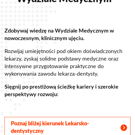
Zdobywaj wiedzę na Wydziale Medycznym w
Z
nowoczesnym, klinicznym ujęciu.
u
Rozwijaj umiejętności pod okiem doświadczonych
R
lekarzy, zyskaj solidne podstawy medyczne oraz
s
intensywne przygotowanie praktyczne do
p
wykonywania zawodu lekarza-dentysty.
o
Sięgnij po prestiżową ścieżkę kariery i szerokie
perspektywy rozwoju:
S
Poznaj bliżej kierunek Lekarsko-
dentystyczny