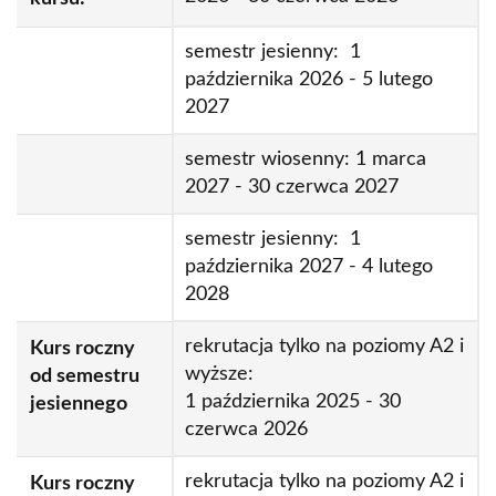
Kursy przygotowawcze na studia | semestralne
semestr jesienny: 1
października 2026 - 5 lutego
Państwowe egzaminy certyfikatowe z języka
2027
polskiego jako obcego
Egzaminy na certyfikaty międzynarodowe
semestr wiosenny: 1 marca
2027 - 30 czerwca 2027
Certyfikaty LanguageCert
Kursy doskonalące
LanguageCert Test of English (LTE) Listening
semestr jesienny: 1
TOLES - Test Of Legal English Skills
Kursy E-learningowe
Kursy przygotowawcze na studia
& Reading
października 2027 - 4 lutego
Egzamin TELC z języka polskiego
Kursy indywidualne
Język angielski
Kursy semestralne dla studentów programu
2028
LanguageCert Test of English (LTE) Writing
Erasmus+
Język polski
rekrutacja tylko na poziomy A2 i
Kurs roczny
LanguageCert Test of English (LTE) Speaking
wyższe:
od semestru
LanguageCert International ESOL B2
1 października 2025 - 30
jesiennego
(Communicator)
czerwca 2026
LanguageCert Academic SELT
rekrutacja tylko na poziomy A2 i
Kurs roczny