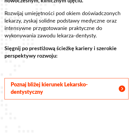
nowoczesnym, klinicznym ujęciu.
u
Rozwijaj umiejętności pod okiem doświadczonych
R
lekarzy, zyskaj solidne podstawy medyczne oraz
s
intensywne przygotowanie praktyczne do
p
wykonywania zawodu lekarza-dentysty.
o
Sięgnij po prestiżową ścieżkę kariery i szerokie
perspektywy rozwoju:
S
Poznaj bliżej kierunek Lekarsko-
dentystyczny