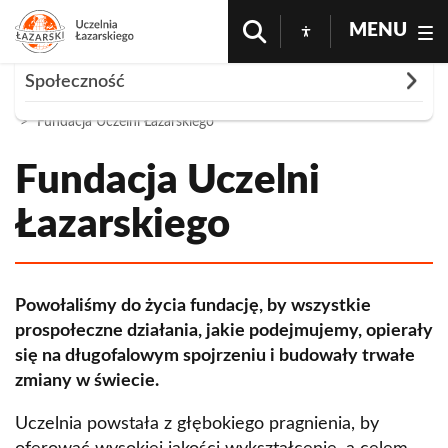
MENU
Rozwiń
Społeczność
Strona Główna
O Uczelni
Społeczność
Fundacja Uczelni Łazarskiego
Władze Uczelni
Klub Absolwenta
Fundacja Uczelni
Samorząd studencki
Łazarskiego
Izba pamięci Pułku Baszta
Zakwaterowanie
Powołaliśmy do życia fundację, by wszystkie
Akademiki
Fundacja Uczelni Łazarskiego
prospołeczne działania, jakie podejmujemy, opierały
się na długofalowym spojrzeniu i budowały trwałe
Stypendia Fundacji Łazarskiego
zmiany w świecie.
1% podatku - KRS: 0000373132
Uczelnia powstała z głębokiego pragnienia, by
Status fundacji