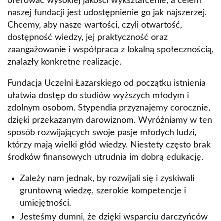
oferować wysokiej jakości wykształcenie, a celem
naszej fundacji jest udostępnienie go jak najszerzej.
Sprawozdanie
Chcemy, aby nasze wartości, czyli otwartość,
dostępność wiedzy, jej praktyczność oraz
Studencka Poradnia Prawna
zaangażowanie i współpraca z lokalną społecznością,
znalazły konkretne realizacje.
Student Help Desk
Fundacja Uczelni Łazarskiego od początku istnienia
Kluby studenckie
ułatwia dostęp do studiów wyższych młodym i
zdolnym osobom. Stypendia przyznajemy corocznie,
dzięki przekazanym darowiznom. Wyróżniamy w ten
sposób rozwijających swoje pasje młodych ludzi,
którzy mają wielki głód wiedzy. Niestety często brak
środków finansowych utrudnia im dobrą edukację.
Zależy nam jednak, by rozwijali się i zyskiwali
gruntowną wiedzę, szerokie kompetencje i
umiejętności.
Jesteśmy dumni, że dzięki wsparciu darczyńców