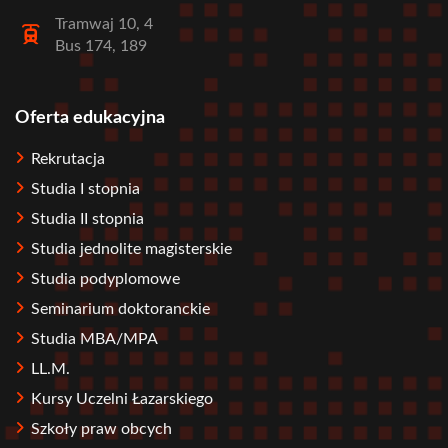
Tramwaj 10, 4
Bus 174, 189
Oferta edukacyjna
Stopka
Rekrutacja
Studia I stopnia
Studia II stopnia
Studia jednolite magisterskie
Studia podyplomowe
Seminarium doktoranckie
Studia MBA/MPA
LL.M.
Kursy Uczelni Łazarskiego
Szkoły praw obcych