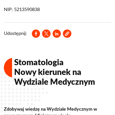
NIP: 5213590838
Opens in a new window
Opens in a new window
Opens in a new window
Udostępnij:
Stomatologia
Nowy kierunek na
Wydziale Medycznym
Zdobywaj wiedzę na Wydziale Medycznym w
Z