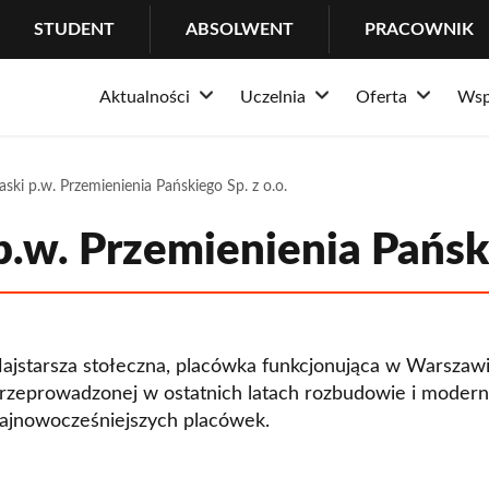
STUDENT
ABSOLWENT
PRACOWNIK
Aktualności
Uczelnia
Oferta
Wsp
Rozwiń
Rozwiń
Rozwi
Informacje
O Uczelni
Rekrutacja
Stude
P
aski p.w. Przemienienia Pańskiego Sp. z o.o.
Wydarzenia
Dlaczego Łazarski?
Pełna oferta 
Ważne
C
Historia
Studia I stopni
Pomoc
P
 p.w. Przemienienia Pański
Misja i tradycja
Studia II stopn
Centr
W
Nasze wyróżnienia
Studia jednoli
IT He
W
Władze uczelni
Studia podyp
Wsparc
W
ajstarsza stołeczna, placówka funkcjonująca w Warszawi
rzeprowadzonej w ostatnich latach rozbudowie i moderniz
Struktura
Doktoraty
B
ajnowocześniejszych placówek.
Społeczność
MBA
E
Kampus
LL.M. in Trans
O