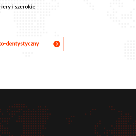
iery i szerokie
sko-dentystyczny
r
tube