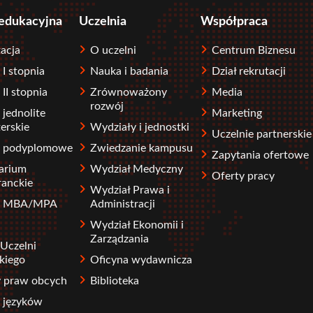
 edukacyjna
Uczelnia
Współpraca
acja
O uczelni
Centrum Biznesu
 I stopnia
Nauka i badania
Dział rekrutacji
 II stopnia
Zrównoważony
Media
rozwój
 jednolite
Marketing
erskie
Wydziały i jednostki
Uczelnie partnerskie
a podyplomowe
Zwiedzanie kampusu
Zapytania ofertowe
arium
Wydział Medyczny
Oferty pracy
ranckie
Wydział Prawa i
ia MBA/MPA
Administracji
Wydział Ekonomii i
Zarządzania
Uczelni
kiego
Oficyna wydawnicza
y praw obcych
Biblioteka
 języków