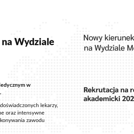
Kontakt
Szkoły Praw 
Z
Nauka języków
Wydz. Ekonomii i Zarządzani
Kursy Uczelni 
Wydz. Prawa i Administracji
 na Wydziale
Wydział Medyczny
Lazarski Executive Education
Studium Języków Obcych
Medycznym w
Centrum Nauczania Języka i K
.
Studium Wychowania Fizyczn
 doświadczonych lekarzy,
Dziekanat
ne oraz intensywne
ykonywania zawodu