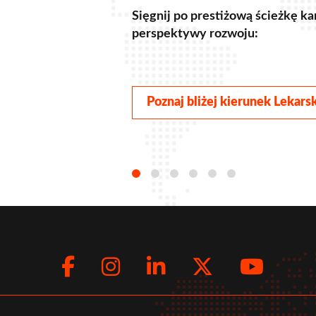
Sięgnij po prestiżową ścieżkę kar
perspektywy rozwoju:
Poznaj bliżej kierunek Lekar
Facebook
Instagram
LinkedIn
Twitte
You
Social
menu