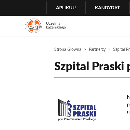
Szukaj
GŁÓWNA
APLIKUJ!
KANDYDAT
MENU
NAWIGACJA
Menu
2
Rozwiń
Strona Główna
Partnerzy
Szpital Pr
Szpital Praski
N
p
n