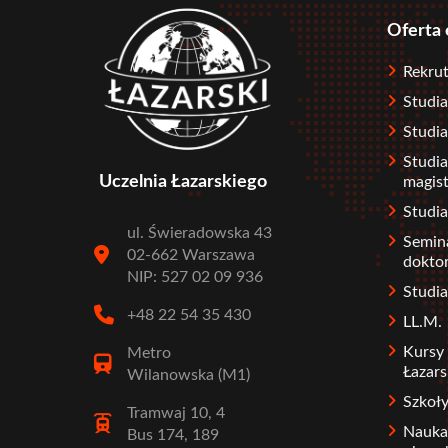
Oferta
Stopka
Rekrut
Studia
Studia
Studia
Uczelnia Łazarskiego
magist
Studi
ul. Świeradowska 43
Semin
02-662 Warszawa
dokto
NIP: 527 02 09 936
Stud
+48 22 54 35 430
LL.M.
Kursy 
Metro
Łazars
Wilanowska (M1)
Szkoł
Tramwaj 10, 4
Nauka
Bus 174, 189