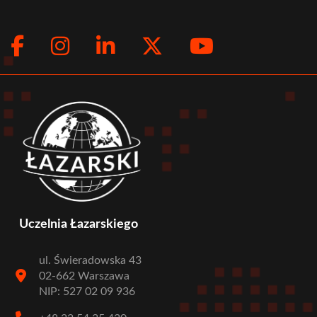
Facebook
Instagram
LinkedIn
Twitter
Youtub
Social
menu
Uczelnia Łazarskiego
ul. Świeradowska 43
02-662 Warszawa
NIP: 527 02 09 936