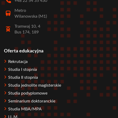
+48 22 54 35 430
Metro
Wilanowska (M1)
Tramwaj 10, 4
Bus 174, 189
Oferta edukacyjna
Stopka
Rekrutacja
Studia I stopnia
Studia II stopnia
Studia jednolite magisterskie
Studia podyplomowe
Seminarium doktoranckie
Studia MBA/MPA
LL.M.