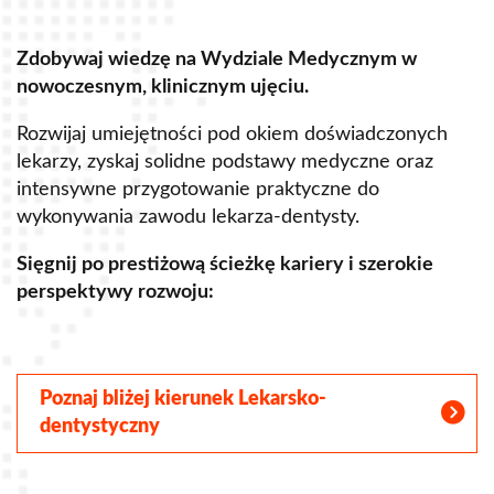
Zdobywaj wiedzę na Wydziale Medycznym w
Z
nowoczesnym, klinicznym ujęciu.
u
Rozwijaj umiejętności pod okiem doświadczonych
R
lekarzy, zyskaj solidne podstawy medyczne oraz
s
intensywne przygotowanie praktyczne do
p
wykonywania zawodu lekarza-dentysty.
o
Sięgnij po prestiżową ścieżkę kariery i szerokie
perspektywy rozwoju:
S
Poznaj bliżej kierunek Lekarsko-
dentystyczny