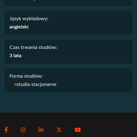
Język wykładowy:
angielski
Czas trwania studiów:
3 lata
Forma studiów:
studia stacjonarne
Social
Facebook
Instagram
LinkedIn
Twitter
Youtube