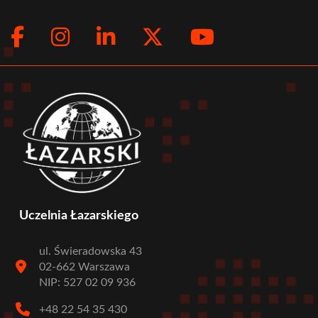
Facebook
Instagram
LinkedIn
Twitter
Youtub
Social
menu
Uczelnia Łazarskiego
ul. Świeradowska 43
02-662 Warszawa
NIP: 527 02 09 936
+48 22 54 35 430