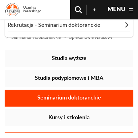
MENU
Rozwiń
Rekrutacja - Seminarium doktoranckie
Strona Główna
Oferta
Rekrutacja
Seminarium Doktoranckie
Opiekunowie Naukowi
Zarejestruj się!
Kontakt
Studia wyższe
Dla kandydatów
Opiekunowie naukowi
Studia podyplomowe i MBA
Seminarium doktoranckie
Kursy i szkolenia