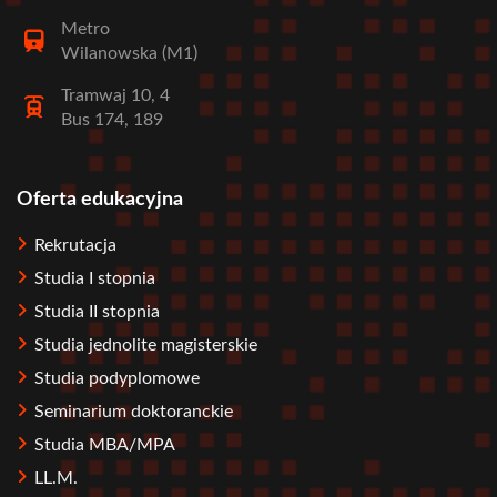
Metro
Wilanowska (M1)
Tramwaj 10, 4
Bus 174, 189
Oferta edukacyjna
Stopka
Rekrutacja
Studia I stopnia
Studia II stopnia
Studia jednolite magisterskie
Studia podyplomowe
Seminarium doktoranckie
Studia MBA/MPA
LL.M.