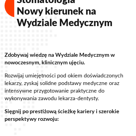
Nowy kierunek na
Wydziale Medycznym
Zdobywaj wiedzę na Wydziale Medycznym w
Z
nowoczesnym, klinicznym ujęciu.
u
Rozwijaj umiejętności pod okiem doświadczonych
R
lekarzy, zyskaj solidne podstawy medyczne oraz
s
intensywne przygotowanie praktyczne do
p
wykonywania zawodu lekarza-dentysty.
o
Sięgnij po prestiżową ścieżkę kariery i szerokie
perspektywy rozwoju:
S