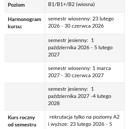
Kursy przygotowawcze na studia | semestralne
B1/B1+/B2 (wiosna)
Poziom
Kursy semestralne dla studentów programu
LanguageCert International ESOL B2
Erasmus+
(Communicator)
semestr wiosenny: 23 lutego
Harmonogram
2026 - 30 czerwca 2026
kursu:
LanguageCert Academic SELT
semestr jesienny: 1
października 2026 - 5 lutego
2027
semestr wiosenny: 1 marca
2027 - 30 czerwca 2027
semestr jesienny: 1
października 2027 -4 lutego
2028
rekrutacja tylko na poziomy A2
Kurs roczny
i wyższe: 23 lutego 2026 - 5
od semestru